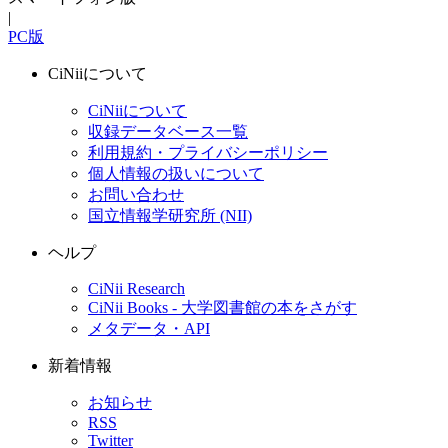
|
PC版
CiNiiについて
CiNiiについて
収録データベース一覧
利用規約・プライバシーポリシー
個人情報の扱いについて
お問い合わせ
国立情報学研究所 (NII)
ヘルプ
CiNii Research
CiNii Books - 大学図書館の本をさがす
メタデータ・API
新着情報
お知らせ
RSS
Twitter