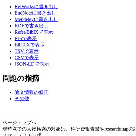
RefWorksに書き出し
EndNoteに書き出し
Mendeleyに書き出し
RDFで書き出し
Refer/BibIXで表示
RISで表示
BibTeXで表示
TSVで表示
CSVで表示
JSON-LDで表示
問題の指摘
論文情報の修正
その他
ページトップへ
現時点での人物検索の対象は、科研費報告書やresearchma
スマートフォン版