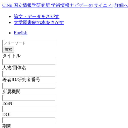
CiNii 国立情報学研究所 学術情報ナビゲータ[サイニィ]
詳細
論文・データをさがす
大学図書館の本をさがす
English
検索
タイトル
人物/団体名
著者ID/研究者番号
所属機関
ISSN
DOI
期間