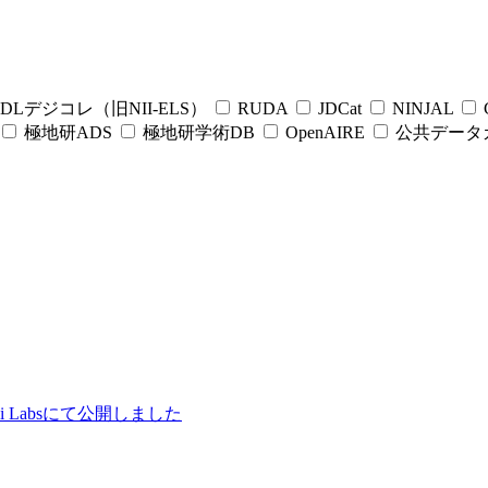
DLデジコレ（旧NII-ELS）
RUDA
JDCat
NINJAL
C
極地研ADS
極地研学術DB
OpenAIRE
公共データ
ii Labsにて公開しました