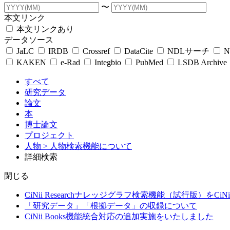
〜
本文リンク
本文リンクあり
データソース
JaLC
IRDB
Crossref
DataCite
NDLサーチ
N
KAKEN
e-Rad
Integbio
PubMed
LSDB Archive
すべて
研究データ
論文
本
博士論文
プロジェクト
人物
> 人物検索機能について
詳細検索
閉じる
CiNii Researchナレッジグラフ検索機能（試行版）をCiN
「研究データ」「根拠データ」の収録について
CiNii Books機能統合対応の追加実施をいたしました