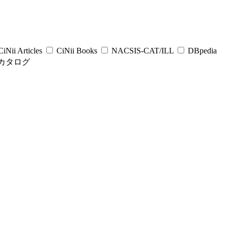
iNii Articles
CiNii Books
NACSIS-CAT/ILL
DBpedia
カタログ