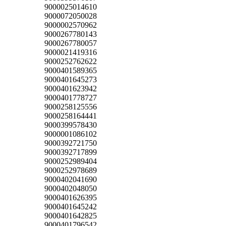
9000025014610
9000072050028
9000002570962
9000267780143
9000267780057
9000021419316
9000252762622
9000401589365
9000401645273
9000401623942
9000401778727
9000258125556
9000258164441
9000399578430
9000001086102
9000392721750
9000392717899
9000252989404
9000252978689
9000402041690
9000402048050
9000401626395
9000401645242
9000401642825
9000401796542