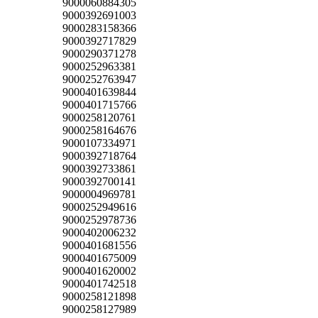
9000060884305
9000392691003
9000283158366
9000392717829
9000290371278
9000252963381
9000252763947
9000401639844
9000401715766
9000258120761
9000258164676
9000107334971
9000392718764
9000392733861
9000392700141
9000004969781
9000252949616
9000252978736
9000402006232
9000401681556
9000401675009
9000401620002
9000401742518
9000258121898
9000258127989