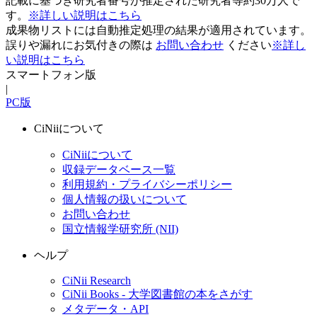
記載に基づき研究者番号が推定された研究者等約30万人で
す。
※詳しい説明はこちら
成果物リストには自動推定処理の結果が適用されています。
誤りや漏れにお気付きの際は
お問い合わせ
ください
※詳し
い説明はこちら
スマートフォン版
|
PC版
CiNiiについて
CiNiiについて
収録データベース一覧
利用規約・プライバシーポリシー
個人情報の扱いについて
お問い合わせ
国立情報学研究所 (NII)
ヘルプ
CiNii Research
CiNii Books - 大学図書館の本をさがす
メタデータ・API