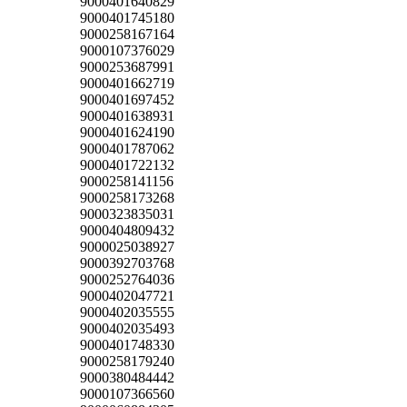
9000401640829
9000401745180
9000258167164
9000107376029
9000253687991
9000401662719
9000401697452
9000401638931
9000401624190
9000401787062
9000401722132
9000258141156
9000258173268
9000323835031
9000404809432
9000025038927
9000392703768
9000252764036
9000402047721
9000402035555
9000402035493
9000401748330
9000258179240
9000380484442
9000107366560