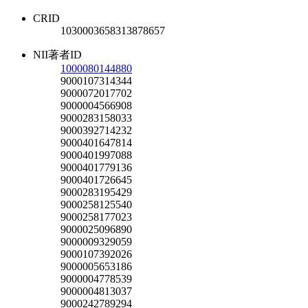
CRID
1030003658313878657
NII著者ID
1000080144880
9000107314344
9000072017702
9000004566908
9000283158033
9000392714232
9000401647814
9000401997088
9000401779136
9000401726645
9000283195429
9000258125540
9000258177023
9000025096890
9000009329059
9000107392026
9000005653186
9000004778539
9000004813037
9000242789294