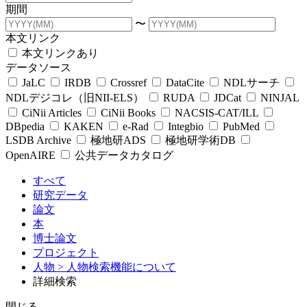
期間
〜
本文リンク
本文リンクあり
データソース
JaLC
IRDB
Crossref
DataCite
NDLサーチ
NDLデジコレ（旧NII-ELS）
RUDA
JDCat
NINJAL
CiNii Articles
CiNii Books
NACSIS-CAT/ILL
DBpedia
KAKEN
e-Rad
Integbio
PubMed
LSDB Archive
極地研ADS
極地研学術DB
OpenAIRE
公共データカタログ
すべて
研究データ
論文
本
博士論文
プロジェクト
人物
> 人物検索機能について
詳細検索
閉じる