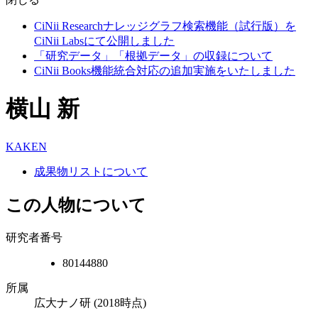
CiNii Researchナレッジグラフ検索機能（試行版）を
CiNii Labsにて公開しました
「研究データ」「根拠データ」の収録について
CiNii Books機能統合対応の追加実施をいたしました
横山 新
KAKEN
成果物リストについて
この人物について
研究者番号
80144880
所属
広大ナノ研
(2018時点)