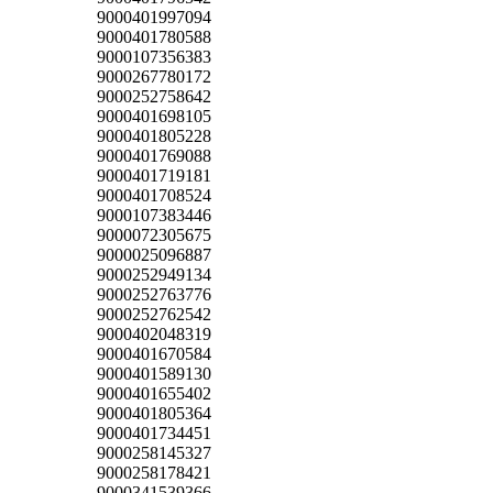
9000401997094
9000401780588
9000107356383
9000267780172
9000252758642
9000401698105
9000401805228
9000401769088
9000401719181
9000401708524
9000107383446
9000072305675
9000025096887
9000252949134
9000252763776
9000252762542
9000402048319
9000401670584
9000401589130
9000401655402
9000401805364
9000401734451
9000258145327
9000258178421
9000341539366