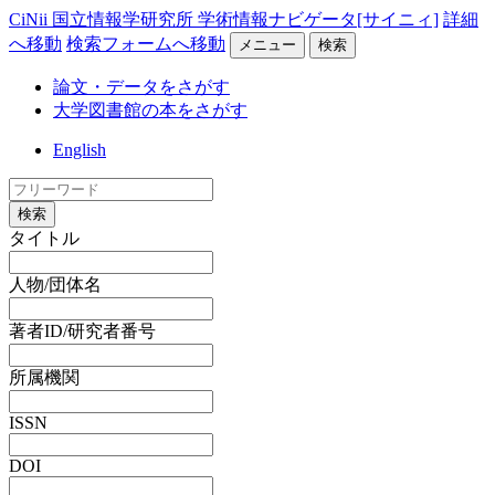
CiNii 国立情報学研究所 学術情報ナビゲータ[サイニィ]
詳細
へ移動
検索フォームへ移動
メニュー
検索
論文・データをさがす
大学図書館の本をさがす
English
検索
タイトル
人物/団体名
著者ID/研究者番号
所属機関
ISSN
DOI