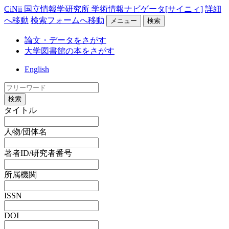
CiNii 国立情報学研究所 学術情報ナビゲータ[サイニィ]
詳細
へ移動
検索フォームへ移動
メニュー
検索
論文・データをさがす
大学図書館の本をさがす
English
検索
タイトル
人物/団体名
著者ID/研究者番号
所属機関
ISSN
DOI