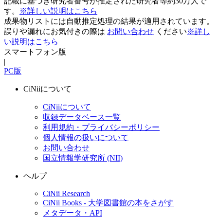
記載に基づき研究者番号が推定された研究者等約30万人で
す。
※詳しい説明はこちら
成果物リストには自動推定処理の結果が適用されています。
誤りや漏れにお気付きの際は
お問い合わせ
ください
※詳し
い説明はこちら
スマートフォン版
|
PC版
CiNiiについて
CiNiiについて
収録データベース一覧
利用規約・プライバシーポリシー
個人情報の扱いについて
お問い合わせ
国立情報学研究所 (NII)
ヘルプ
CiNii Research
CiNii Books - 大学図書館の本をさがす
メタデータ・API