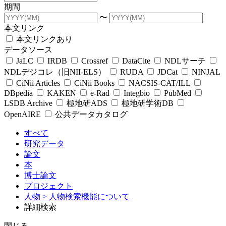
期間
〜
本文リンク
本文リンクあり
データソース
JaLC
IRDB
Crossref
DataCite
NDLサーチ
NDLデジコレ（旧NII-ELS）
RUDA
JDCat
NINJAL
CiNii Articles
CiNii Books
NACSIS-CAT/ILL
DBpedia
KAKEN
e-Rad
Integbio
PubMed
LSDB Archive
極地研ADS
極地研学術DB
OpenAIRE
公共データカタログ
すべて
研究データ
論文
本
博士論文
プロジェクト
人物
> 人物検索機能について
詳細検索
閉じる