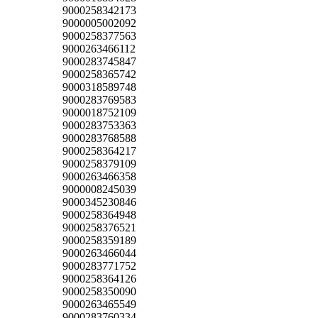
9000258342173
9000005002092
9000258377563
9000263466112
9000283745847
9000258365742
9000318589748
9000283769583
9000018752109
9000283753363
9000283768588
9000258364217
9000258379109
9000263466358
9000008245039
9000345230846
9000258364948
9000258376521
9000258359189
9000263466044
9000283771752
9000258364126
9000258350090
9000263465549
9000283760334