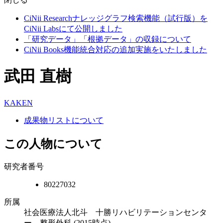
CiNii Researchナレッジグラフ検索機能（試行版）を
CiNii Labsにて公開しました
「研究データ」「根拠データ」の収録について
CiNii Books機能統合対応の追加実施をいたしました
武田 直樹
KAKEN
成果物リストについて
この人物について
研究者番号
80227032
所属
社会医療法人北斗 十勝リハビリテーションセンタ
ー 整形外科
(2015時点)