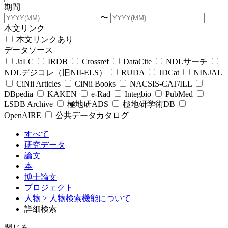
期間
〜
本文リンク
本文リンクあり
データソース
JaLC
IRDB
Crossref
DataCite
NDLサーチ
NDLデジコレ（旧NII-ELS）
RUDA
JDCat
NINJAL
CiNii Articles
CiNii Books
NACSIS-CAT/ILL
DBpedia
KAKEN
e-Rad
Integbio
PubMed
LSDB Archive
極地研ADS
極地研学術DB
OpenAIRE
公共データカタログ
すべて
研究データ
論文
本
博士論文
プロジェクト
人物
> 人物検索機能について
詳細検索
閉じる