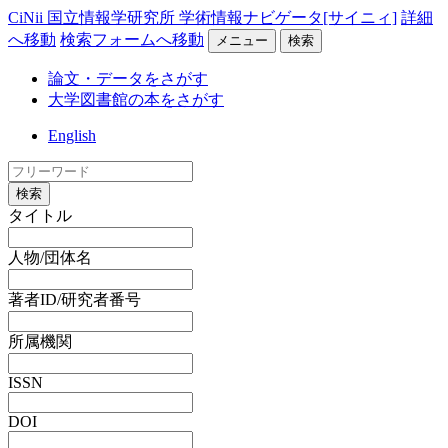
CiNii 国立情報学研究所 学術情報ナビゲータ[サイニィ]
詳細
へ移動
検索フォームへ移動
メニュー
検索
論文・データをさがす
大学図書館の本をさがす
English
検索
タイトル
人物/団体名
著者ID/研究者番号
所属機関
ISSN
DOI