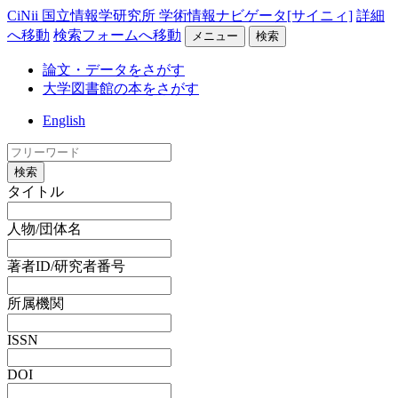
CiNii 国立情報学研究所 学術情報ナビゲータ[サイニィ]
詳細
へ移動
検索フォームへ移動
メニュー
検索
論文・データをさがす
大学図書館の本をさがす
English
検索
タイトル
人物/団体名
著者ID/研究者番号
所属機関
ISSN
DOI