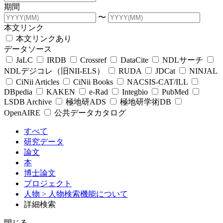
期間
〜
本文リンク
本文リンクあり
データソース
JaLC
IRDB
Crossref
DataCite
NDLサーチ
NDLデジコレ（旧NII-ELS）
RUDA
JDCat
NINJAL
CiNii Articles
CiNii Books
NACSIS-CAT/ILL
DBpedia
KAKEN
e-Rad
Integbio
PubMed
LSDB Archive
極地研ADS
極地研学術DB
OpenAIRE
公共データカタログ
すべて
研究データ
論文
本
博士論文
プロジェクト
人物
> 人物検索機能について
詳細検索
閉じる