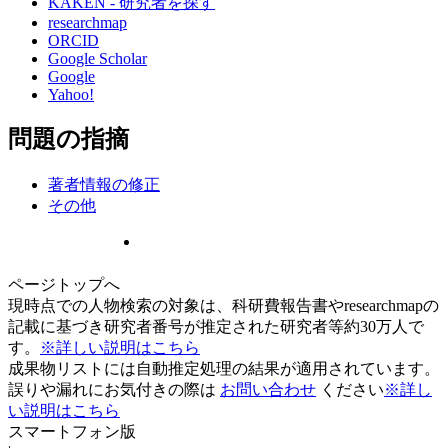
KAKEN - 研究者を探す
researchmap
ORCID
Google Scholar
Google
Yahoo!
問題の指摘
著者情報の修正
その他
ページトップへ
現時点での人物検索の対象は、科研費報告書やresearchmapの
記載に基づき研究者番号が推定された研究者等約30万人で
す。
※詳しい説明はこちら
成果物リストには自動推定処理の結果が適用されています。
誤りや漏れにお気付きの際は
お問い合わせ
ください
※詳し
い説明はこちら
スマートフォン版