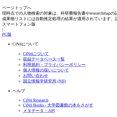
ページトップへ
現時点での人物検索の対象は、科研費報告書やresearchma
成果物リストには自動推定処理の結果が適用されています。
スマートフォン版
|
PC版
CiNiiについて
CiNiiについて
収録データベース一覧
利用規約・プライバシーポリシー
個人情報の扱いについて
お問い合わせ
国立情報学研究所 (NII)
ヘルプ
CiNii Research
CiNii Books - 大学図書館の本をさがす
メタデータ・API