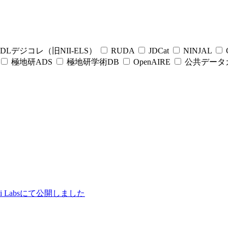
DLデジコレ（旧NII-ELS）
RUDA
JDCat
NINJAL
C
極地研ADS
極地研学術DB
OpenAIRE
公共データ
ii Labsにて公開しました