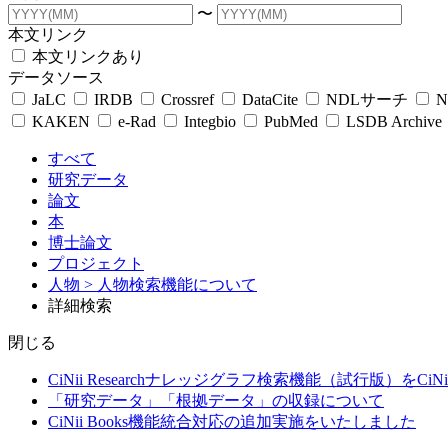
〜
本文リンク
本文リンクあり
データソース
JaLC
IRDB
Crossref
DataCite
NDLサーチ
N
KAKEN
e-Rad
Integbio
PubMed
LSDB Archive
すべて
研究データ
論文
本
博士論文
プロジェクト
人物
> 人物検索機能について
詳細検索
閉じる
CiNii Researchナレッジグラフ検索機能（試行版）をCiN
「研究データ」「根拠データ」の収録について
CiNii Books機能統合対応の追加実施をいたしました