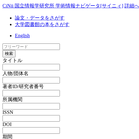
CiNii 国立情報学研究所 学術情報ナビゲータ[サイニィ]
詳細
論文・データをさがす
大学図書館の本をさがす
English
検索
タイトル
人物/団体名
著者ID/研究者番号
所属機関
ISSN
DOI
期間