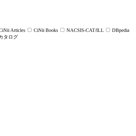
iNii Articles
CiNii Books
NACSIS-CAT/ILL
DBpedia
カタログ