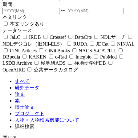
期間
〜
本文リンク
本文リンクあり
データソース
JaLC
IRDB
Crossref
DataCite
NDLサーチ
NDLデジコレ（旧NII-ELS）
RUDA
JDCat
NINJAL
CiNii Articles
CiNii Books
NACSIS-CAT/ILL
DBpedia
KAKEN
e-Rad
Integbio
PubMed
LSDB Archive
極地研ADS
極地研学術DB
OpenAIRE
公共データカタログ
すべて
研究データ
論文
本
博士論文
プロジェクト
人物
> 人物検索機能について
詳細検索
閉じる