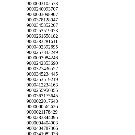
9000003102573
9000240093707
9000003098907
9000378128047
9000345352207
9000253519073
9000261658182
9000283281611
9000402392695
9000257833249
9000003984246
9000242353690
9000327436552
9000345234445
9000253519219
9000412234163
9000255950355
9000363175645
9000022017648
9000000565626
9000021178429
9000283344095
9000004404003
9000404787366
9000341082926