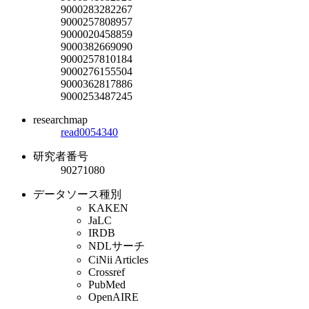
9000283282267
9000257808957
9000020458859
9000382669090
9000257810184
9000276155504
9000362817886
9000253487245
researchmap
read0054340
研究者番号
90271080
データソース種別
KAKEN
JaLC
IRDB
NDLサーチ
CiNii Articles
Crossref
PubMed
OpenAIRE