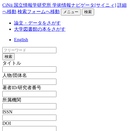
CiNii 国立情報学研究所 学術情報ナビゲータ[サイニィ]
詳細
へ移動
検索フォームへ移動
メニュー
検索
論文・データをさがす
大学図書館の本をさがす
English
検索
タイトル
人物/団体名
著者ID/研究者番号
所属機関
ISSN
DOI