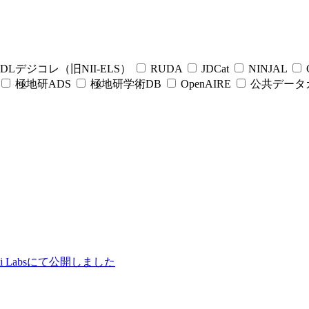
DLデジコレ（旧NII-ELS）
RUDA
JDCat
NINJAL
C
極地研ADS
極地研学術DB
OpenAIRE
公共データ
ii Labsにて公開しました