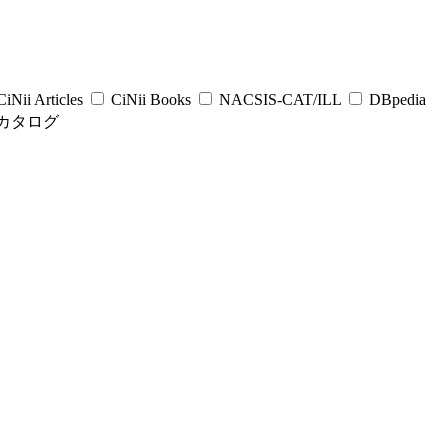
iNii Articles
CiNii Books
NACSIS-CAT/ILL
DBpedia
カタログ