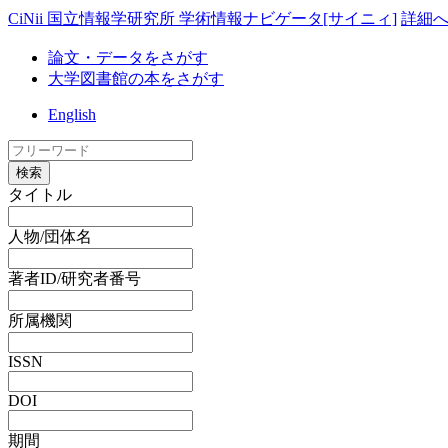
CiNii 国立情報学研究所 学術情報ナビゲータ[サイニィ]
詳細
論文・データをさがす
大学図書館の本をさがす
English
検索
タイトル
人物/団体名
著者ID/研究者番号
所属機関
ISSN
DOI
期間