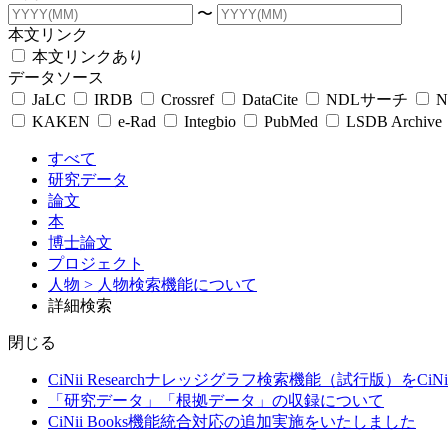
〜
本文リンク
本文リンクあり
データソース
JaLC
IRDB
Crossref
DataCite
NDLサーチ
N
KAKEN
e-Rad
Integbio
PubMed
LSDB Archive
すべて
研究データ
論文
本
博士論文
プロジェクト
人物
> 人物検索機能について
詳細検索
閉じる
CiNii Researchナレッジグラフ検索機能（試行版）をCiN
「研究データ」「根拠データ」の収録について
CiNii Books機能統合対応の追加実施をいたしました