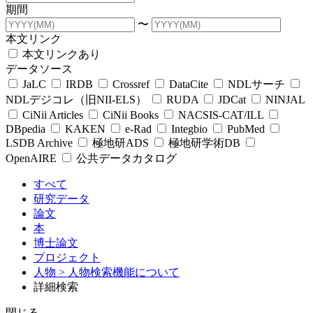
期間
〜
本文リンク
本文リンクあり
データソース
JaLC
IRDB
Crossref
DataCite
NDLサーチ
NDLデジコレ（旧NII-ELS）
RUDA
JDCat
NINJAL
CiNii Articles
CiNii Books
NACSIS-CAT/ILL
DBpedia
KAKEN
e-Rad
Integbio
PubMed
LSDB Archive
極地研ADS
極地研学術DB
OpenAIRE
公共データカタログ
すべて
研究データ
論文
本
博士論文
プロジェクト
人物
> 人物検索機能について
詳細検索
閉じる