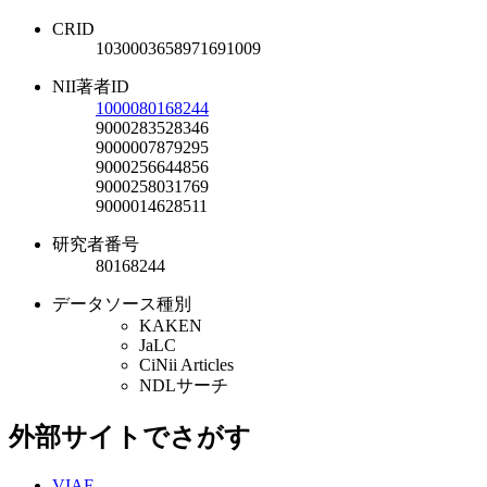
CRID
1030003658971691009
NII著者ID
1000080168244
9000283528346
9000007879295
9000256644856
9000258031769
9000014628511
研究者番号
80168244
データソース種別
KAKEN
JaLC
CiNii Articles
NDLサーチ
外部サイトでさがす
VIAF