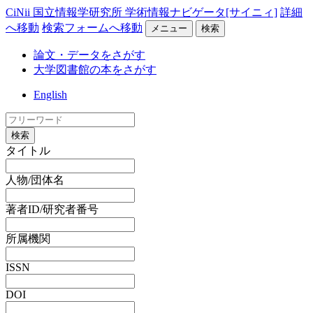
CiNii 国立情報学研究所 学術情報ナビゲータ[サイニィ]
詳細
へ移動
検索フォームへ移動
メニュー
検索
論文・データをさがす
大学図書館の本をさがす
English
検索
タイトル
人物/団体名
著者ID/研究者番号
所属機関
ISSN
DOI