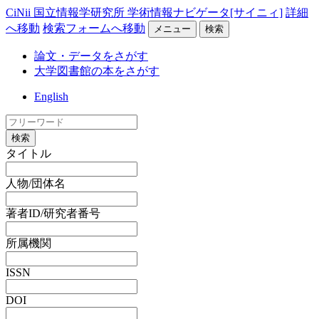
CiNii 国立情報学研究所 学術情報ナビゲータ[サイニィ]
詳細
へ移動
検索フォームへ移動
メニュー
検索
論文・データをさがす
大学図書館の本をさがす
English
検索
タイトル
人物/団体名
著者ID/研究者番号
所属機関
ISSN
DOI