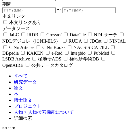
期間
〜
本文リンク
本文リンクあり
データソース
JaLC
IRDB
Crossref
DataCite
NDLサーチ
NDLデジコレ（旧NII-ELS）
RUDA
JDCat
NINJAL
CiNii Articles
CiNii Books
NACSIS-CAT/ILL
DBpedia
KAKEN
e-Rad
Integbio
PubMed
LSDB Archive
極地研ADS
極地研学術DB
OpenAIRE
公共データカタログ
すべて
研究データ
論文
本
博士論文
プロジェクト
人物
> 人物検索機能について
詳細検索
閉じる