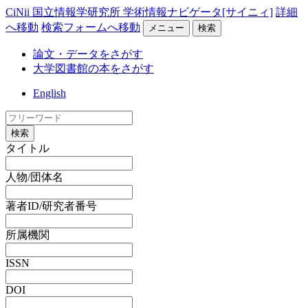
CiNii 国立情報学研究所 学術情報ナビゲータ[サイニィ]
詳細
へ移動
検索フォームへ移動
メニュー
検索
論文・データをさがす
大学図書館の本をさがす
English
検索
タイトル
人物/団体名
著者ID/研究者番号
所属機関
ISSN
DOI