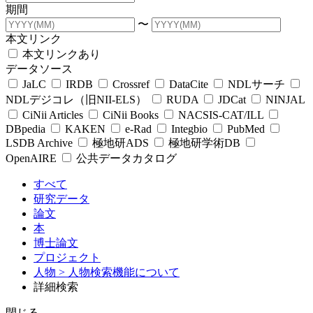
期間
〜
本文リンク
本文リンクあり
データソース
JaLC
IRDB
Crossref
DataCite
NDLサーチ
NDLデジコレ（旧NII-ELS）
RUDA
JDCat
NINJAL
CiNii Articles
CiNii Books
NACSIS-CAT/ILL
DBpedia
KAKEN
e-Rad
Integbio
PubMed
LSDB Archive
極地研ADS
極地研学術DB
OpenAIRE
公共データカタログ
すべて
研究データ
論文
本
博士論文
プロジェクト
人物
> 人物検索機能について
詳細検索
閉じる