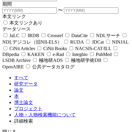
期間
〜
本文リンク
本文リンクあり
データソース
JaLC
IRDB
Crossref
DataCite
NDLサーチ
NDLデジコレ（旧NII-ELS）
RUDA
JDCat
NINJAL
CiNii Articles
CiNii Books
NACSIS-CAT/ILL
DBpedia
KAKEN
e-Rad
Integbio
PubMed
LSDB Archive
極地研ADS
極地研学術DB
OpenAIRE
公共データカタログ
すべて
研究データ
論文
本
博士論文
プロジェクト
人物
> 人物検索機能について
詳細検索
閉じる