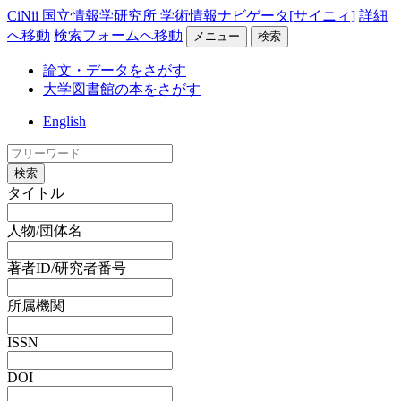
CiNii 国立情報学研究所 学術情報ナビゲータ[サイニィ]
詳細
へ移動
検索フォームへ移動
メニュー
検索
論文・データをさがす
大学図書館の本をさがす
English
検索
タイトル
人物/団体名
著者ID/研究者番号
所属機関
ISSN
DOI