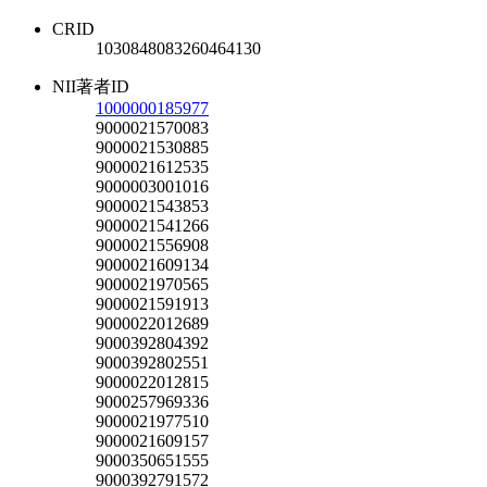
CRID
1030848083260464130
NII著者ID
1000000185977
9000021570083
9000021530885
9000021612535
9000003001016
9000021543853
9000021541266
9000021556908
9000021609134
9000021970565
9000021591913
9000022012689
9000392804392
9000392802551
9000022012815
9000257969336
9000021977510
9000021609157
9000350651555
9000392791572