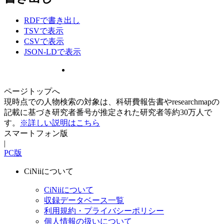
RDFで書き出し
TSVで表示
CSVで表示
JSON-LDで表示
ページトップへ
現時点での人物検索の対象は、科研費報告書やresearchmapの
記載に基づき研究者番号が推定された研究者等約30万人で
す。
※詳しい説明はこちら
スマートフォン版
|
PC版
CiNiiについて
CiNiiについて
収録データベース一覧
利用規約・プライバシーポリシー
個人情報の扱いについて