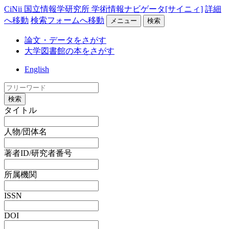
CiNii 国立情報学研究所 学術情報ナビゲータ[サイニィ]
詳細
へ移動
検索フォームへ移動
メニュー
検索
論文・データをさがす
大学図書館の本をさがす
English
検索
タイトル
人物/団体名
著者ID/研究者番号
所属機関
ISSN
DOI