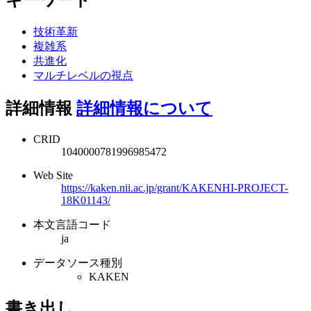
技術革新
複雑系
共進化
マルチレベルの視点
詳細情報
詳細情報について
CRID
1040000781996985472
Web Site
https://kaken.nii.ac.jp/grant/KAKENHI-PROJECT-
18K01143/
本文言語コード
ja
データソース種別
KAKEN
書き出し