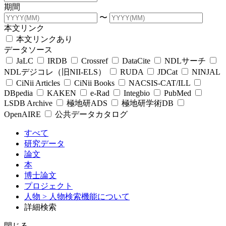
期間
〜
本文リンク
本文リンクあり
データソース
JaLC
IRDB
Crossref
DataCite
NDLサーチ
NDLデジコレ（旧NII-ELS）
RUDA
JDCat
NINJAL
CiNii Articles
CiNii Books
NACSIS-CAT/ILL
DBpedia
KAKEN
e-Rad
Integbio
PubMed
LSDB Archive
極地研ADS
極地研学術DB
OpenAIRE
公共データカタログ
すべて
研究データ
論文
本
博士論文
プロジェクト
人物
> 人物検索機能について
詳細検索
閉じる