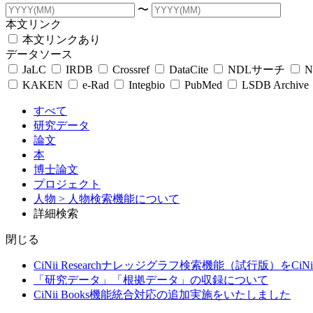
〜
本文リンク
本文リンクあり
データソース
JaLC
IRDB
Crossref
DataCite
NDLサーチ
N
KAKEN
e-Rad
Integbio
PubMed
LSDB Archive
すべて
研究データ
論文
本
博士論文
プロジェクト
人物
> 人物検索機能について
詳細検索
閉じる
CiNii Researchナレッジグラフ検索機能（試行版）をCiN
「研究データ」「根拠データ」の収録について
CiNii Books機能統合対応の追加実施をいたしました