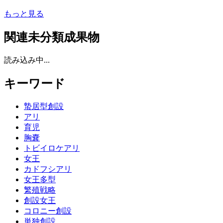
もっと見る
関連未分類成果物
読み込み中...
キーワード
蟄居型創設
アリ
育児
胸嚢
トビイロケアリ
女王
カドフシアリ
女王多型
繁殖戦略
創設女王
コロニー創設
単独創設