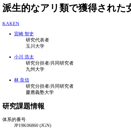
派生的なアリ類で獲得された
KAKEN
宮崎 智史
研究代表者
玉川大学
小川 浩太
研究分担者/共同研究者
九州大学
林 良信
研究分担者/共同研究者
慶應義塾大学
研究課題情報
体系的番号
JP19K06860 (JGN)