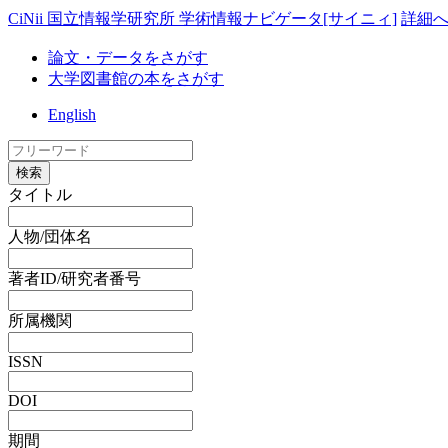
CiNii 国立情報学研究所 学術情報ナビゲータ[サイニィ]
詳細
論文・データをさがす
大学図書館の本をさがす
English
検索
タイトル
人物/団体名
著者ID/研究者番号
所属機関
ISSN
DOI
期間