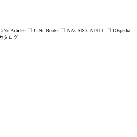
iNii Articles
CiNii Books
NACSIS-CAT/ILL
DBpedia
カタログ