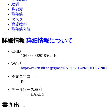
給餌
胸部嚢
飛翔筋
タスク
育児戦略
飛翔筋分解
詳細情報
詳細情報について
CRID
1040000782018582016
Web Site
https://kaken.nii.ac.jp/grant/KAKENHI-PROJECT-19K
本文言語コード
ja
データソース種別
KAKEN
書き出し