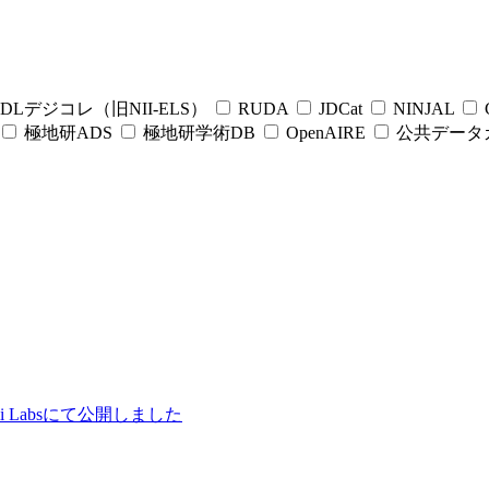
DLデジコレ（旧NII-ELS）
RUDA
JDCat
NINJAL
C
極地研ADS
極地研学術DB
OpenAIRE
公共データ
ii Labsにて公開しました