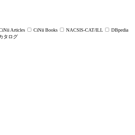
iNii Articles
CiNii Books
NACSIS-CAT/ILL
DBpedia
カタログ