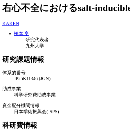
右心不全におけるsalt-induc
KAKEN
橋本 亨
研究代表者
九州大学
研究課題情報
体系的番号
JP25K11346 (JGN)
助成事業
科学研究費助成事業
資金配分機関情報
日本学術振興会(JSPS)
科研費情報