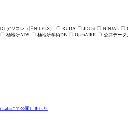
DLデジコレ（旧NII-ELS）
RUDA
JDCat
NINJAL
C
極地研ADS
極地研学術DB
OpenAIRE
公共データ
ii Labsにて公開しました