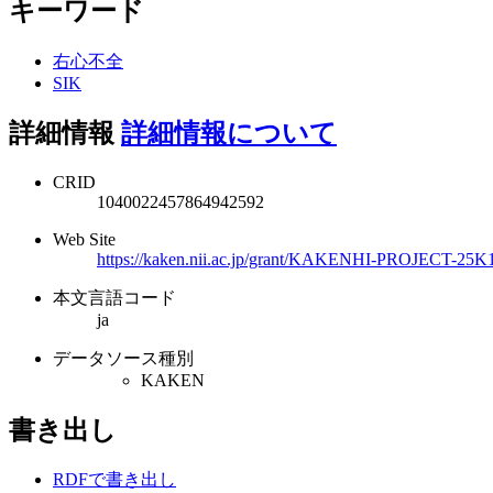
キーワード
右心不全
SIK
詳細情報
詳細情報について
CRID
1040022457864942592
Web Site
https://kaken.nii.ac.jp/grant/KAKENHI-PROJECT-25K
本文言語コード
ja
データソース種別
KAKEN
書き出し
RDFで書き出し