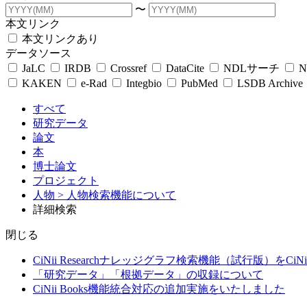
〜
本文リンク
本文リンクあり
データソース
JaLC
IRDB
Crossref
DataCite
NDLサーチ
N
KAKEN
e-Rad
Integbio
PubMed
LSDB Archive
すべて
研究データ
論文
本
博士論文
プロジェクト
人物
> 人物検索機能について
詳細検索
閉じる
CiNii Researchナレッジグラフ検索機能（試行版）をCiN
「研究データ」「根拠データ」の収録について
CiNii Books機能統合対応の追加実施をいたしました