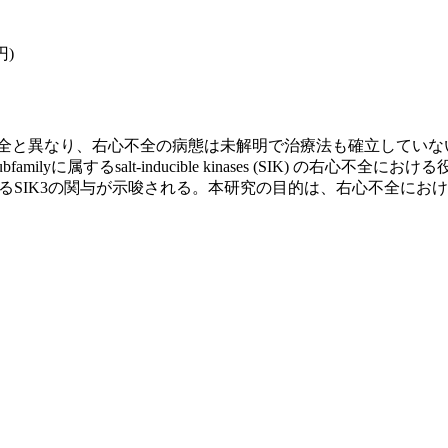
円)
全と異なり、右心不全の病態は未解明で治療法も確立していな
MPK) subfamilyに属するsalt-inducible kinases (S
るSIK3の関与が示唆される。本研究の目的は、右心不全におけ