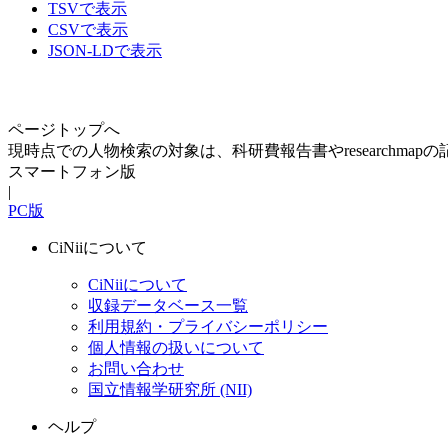
TSVで表示
CSVで表示
JSON-LDで表示
ページトップへ
現時点での人物検索の対象は、科研費報告書やresearchma
スマートフォン版
|
PC版
CiNiiについて
CiNiiについて
収録データベース一覧
利用規約・プライバシーポリシー
個人情報の扱いについて
お問い合わせ
国立情報学研究所 (NII)
ヘルプ