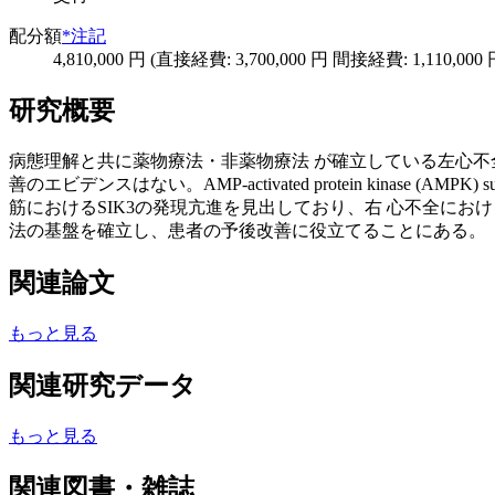
配分額
*注記
4,810,000 円 (直接経費: 3,700,000 円 間接経費: 1,110,000 
研究概要
病態理解と共に薬物療法・非薬物療法 が確立している左心不
善のエビデンスはない。AMP-activated protein kinase (A
筋におけるSIK3の発現亢進を見出しており、右 心不全におけ
法の基盤を確立し、患者の予後改善に役立てることにある。
関連論文
もっと見る
関連研究データ
もっと見る
関連図書・雑誌