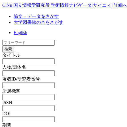
CiNii 国立情報学研究所 学術情報ナビゲータ[サイニィ]
詳細
論文・データをさがす
大学図書館の本をさがす
English
検索
タイトル
人物/団体名
著者ID/研究者番号
所属機関
ISSN
DOI
期間