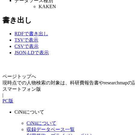
データソース種別
KAKEN
書き出し
RDFで書き出し
TSVで表示
CSVで表示
JSON-LDで表示
ページトップへ
現時点での人物検索の対象は、科研費報告書やresearchma
スマートフォン版
|
PC版
CiNiiについて
CiNiiについて
収録データベース一覧