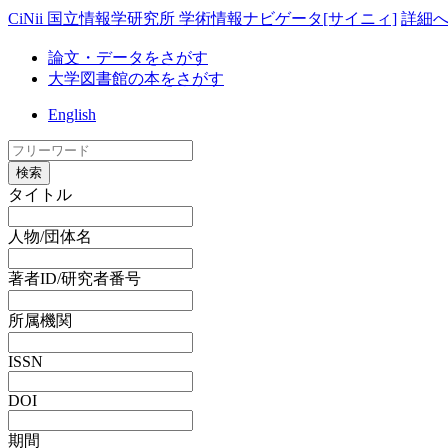
CiNii 国立情報学研究所 学術情報ナビゲータ[サイニィ]
詳細
論文・データをさがす
大学図書館の本をさがす
English
検索
タイトル
人物/団体名
著者ID/研究者番号
所属機関
ISSN
DOI
期間