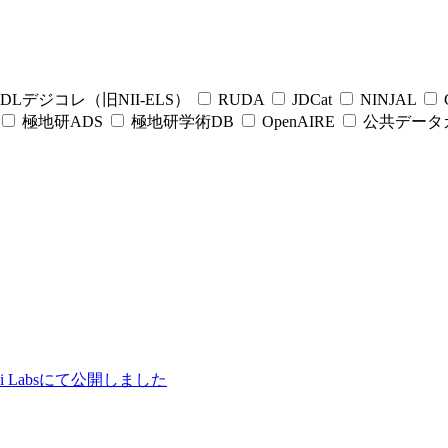
DLデジコレ（旧NII-ELS）
RUDA
JDCat
NINJAL
C
極地研ADS
極地研学術DB
OpenAIRE
公共データ
ii Labsにて公開しました