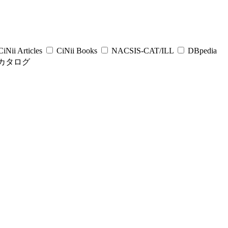
iNii Articles
CiNii Books
NACSIS-CAT/ILL
DBpedia
カタログ