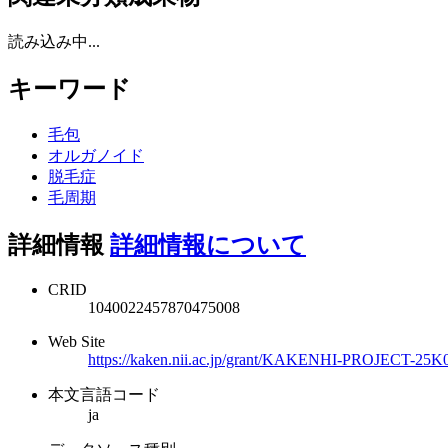
読み込み中...
キーワード
毛包
オルガノイド
脱毛症
毛周期
詳細情報
詳細情報について
CRID
1040022457870475008
Web Site
https://kaken.nii.ac.jp/grant/KAKENHI-PROJECT-25K
本文言語コード
ja