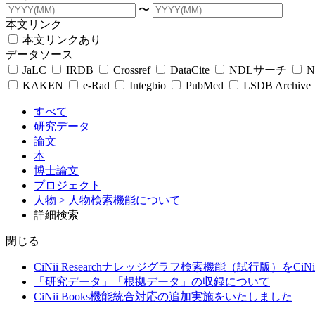
〜
本文リンク
本文リンクあり
データソース
JaLC
IRDB
Crossref
DataCite
NDLサーチ
N
KAKEN
e-Rad
Integbio
PubMed
LSDB Archive
すべて
研究データ
論文
本
博士論文
プロジェクト
人物
> 人物検索機能について
詳細検索
閉じる
CiNii Researchナレッジグラフ検索機能（試行版）をCiN
「研究データ」「根拠データ」の収録について
CiNii Books機能統合対応の追加実施をいたしました