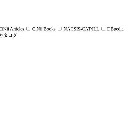
iNii Articles
CiNii Books
NACSIS-CAT/ILL
DBpedia
カタログ