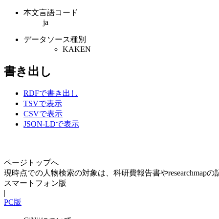
本文言語コード
ja
データソース種別
KAKEN
書き出し
RDFで書き出し
TSVで表示
CSVで表示
JSON-LDで表示
ページトップへ
現時点での人物検索の対象は、科研費報告書やresearchma
スマートフォン版
|
PC版