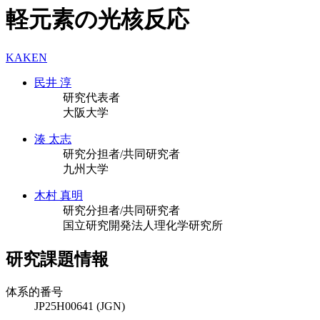
軽元素の光核反応
KAKEN
民井 淳
研究代表者
大阪大学
湊 太志
研究分担者/共同研究者
九州大学
木村 真明
研究分担者/共同研究者
国立研究開発法人理化学研究所
研究課題情報
体系的番号
JP25H00641 (JGN)