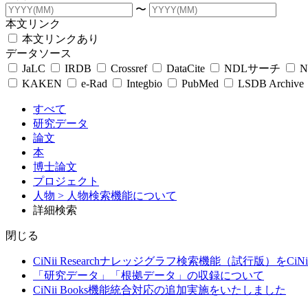
〜
本文リンク
本文リンクあり
データソース
JaLC
IRDB
Crossref
DataCite
NDLサーチ
N
KAKEN
e-Rad
Integbio
PubMed
LSDB Archive
すべて
研究データ
論文
本
博士論文
プロジェクト
人物
> 人物検索機能について
詳細検索
閉じる
CiNii Researchナレッジグラフ検索機能（試行版）をCiN
「研究データ」「根拠データ」の収録について
CiNii Books機能統合対応の追加実施をいたしました