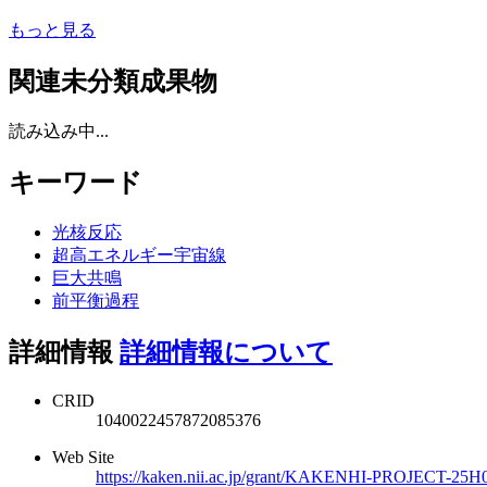
もっと見る
関連未分類成果物
読み込み中...
キーワード
光核反応
超高エネルギー宇宙線
巨大共鳴
前平衡過程
詳細情報
詳細情報について
CRID
1040022457872085376
Web Site
https://kaken.nii.ac.jp/grant/KAKENHI-PROJECT-25H