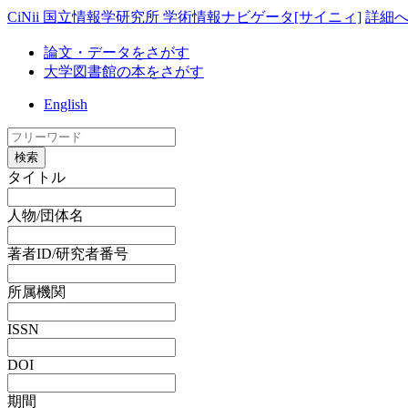
CiNii 国立情報学研究所 学術情報ナビゲータ[サイニィ]
詳細
論文・データをさがす
大学図書館の本をさがす
English
検索
タイトル
人物/団体名
著者ID/研究者番号
所属機関
ISSN
DOI
期間