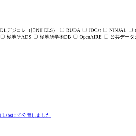
DLデジコレ（旧NII-ELS）
RUDA
JDCat
NINJAL
C
極地研ADS
極地研学術DB
OpenAIRE
公共データ
ii Labsにて公開しました