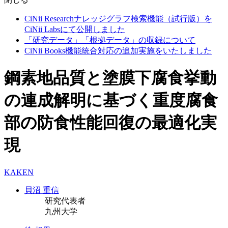
CiNii Researchナレッジグラフ検索機能（試行版）を
CiNii Labsにて公開しました
「研究データ」「根拠データ」の収録について
CiNii Books機能統合対応の追加実施をいたしました
鋼素地品質と塗膜下腐食挙動
の連成解明に基づく重度腐食
部の防食性能回復の最適化実
現
KAKEN
貝沼 重信
研究代表者
九州大学