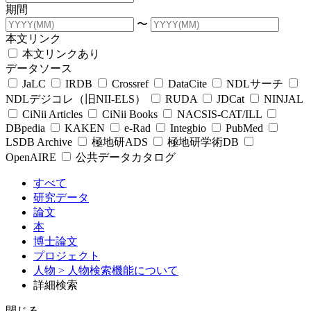
期間
〜
本文リンク
本文リンクあり
データソース
JaLC
IRDB
Crossref
DataCite
NDLサーチ
NDLデジコレ（旧NII-ELS）
RUDA
JDCat
NINJAL
CiNii Articles
CiNii Books
NACSIS-CAT/ILL
DBpedia
KAKEN
e-Rad
Integbio
PubMed
LSDB Archive
極地研ADS
極地研学術DB
OpenAIRE
公共データカタログ
すべて
研究データ
論文
本
博士論文
プロジェクト
人物
> 人物検索機能について
詳細検索
閉じる