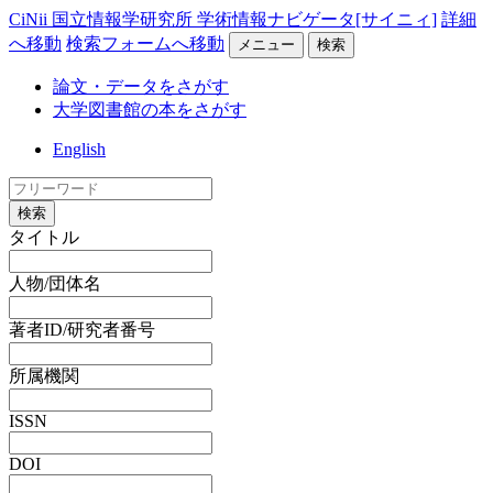
CiNii 国立情報学研究所 学術情報ナビゲータ[サイニィ]
詳細
へ移動
検索フォームへ移動
メニュー
検索
論文・データをさがす
大学図書館の本をさがす
English
検索
タイトル
人物/団体名
著者ID/研究者番号
所属機関
ISSN
DOI