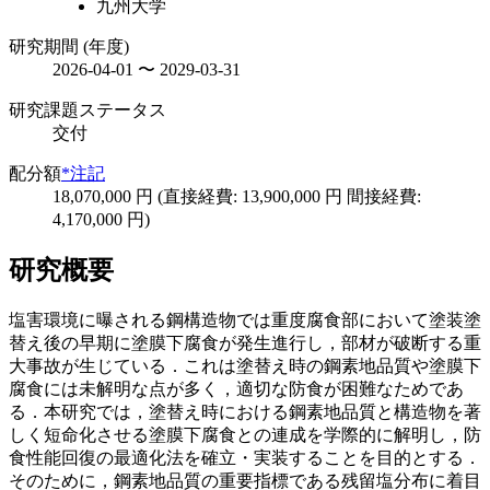
九州大学
研究期間 (年度)
2026-04-01 〜 2029-03-31
研究課題ステータス
交付
配分額
*注記
18,070,000 円 (直接経費: 13,900,000 円 間接経費:
4,170,000 円)
研究概要
塩害環境に曝される鋼構造物では重度腐食部において塗装塗
替え後の早期に塗膜下腐食が発生進行し，部材が破断する重
大事故が生じている．これは塗替え時の鋼素地品質や塗膜下
腐食には未解明な点が多く，適切な防食が困難なためであ
る．本研究では，塗替え時における鋼素地品質と構造物を著
しく短命化させる塗膜下腐食との連成を学際的に解明し，防
食性能回復の最適化法を確立・実装することを目的とする．
そのために，鋼素地品質の重要指標である残留塩分布に着目