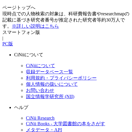
ページトップへ
現時点での人物検索の対象は、科研費報告書やresearchmapの
記載に基づき研究者番号が推定された研究者等約30万人で
す。
※詳しい説明はこちら
スマートフォン版
|
PC版
CiNiiについて
CiNiiについて
収録データベース一覧
利用規約・プライバシーポリシー
個人情報の扱いについて
お問い合わせ
国立情報学研究所 (NII)
ヘルプ
CiNii Research
CiNii Books - 大学図書館の本をさがす
メタデータ・API