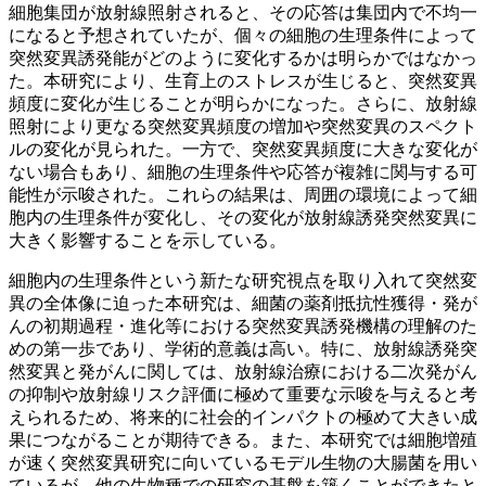
細胞集団が放射線照射されると、その応答は集団内で不均一
になると予想されていたが、個々の細胞の生理条件によって
突然変異誘発能がどのように変化するかは明らかではなかっ
た。本研究により、生育上のストレスが生じると、突然変異
頻度に変化が生じることが明らかになった。さらに、放射線
照射により更なる突然変異頻度の増加や突然変異のスペクト
ルの変化が見られた。一方で、突然変異頻度に大きな変化が
ない場合もあり、細胞の生理条件や応答が複雑に関与する可
能性が示唆された。これらの結果は、周囲の環境によって細
胞内の生理条件が変化し、その変化が放射線誘発突然変異に
大きく影響することを示している。
細胞内の生理条件という新たな研究視点を取り入れて突然変
異の全体像に迫った本研究は、細菌の薬剤抵抗性獲得・発が
んの初期過程・進化等における突然変異誘発機構の理解のた
めの第一歩であり、学術的意義は高い。特に、放射線誘発突
然変異と発がんに関しては、放射線治療における二次発がん
の抑制や放射線リスク評価に極めて重要な示唆を与えると考
えられるため、将来的に社会的インパクトの極めて大きい成
果につながることが期待できる。また、本研究では細胞増殖
が速く突然変異研究に向いているモデル生物の大腸菌を用い
ているが、他の生物種での研究の基盤を築くことができたと