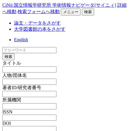
CiNii 国立情報学研究所 学術情報ナビゲータ[サイニィ]
詳細
へ移動
検索フォームへ移動
メニュー
検索
論文・データをさがす
大学図書館の本をさがす
English
検索
タイトル
人物/団体名
著者ID/研究者番号
所属機関
ISSN
DOI