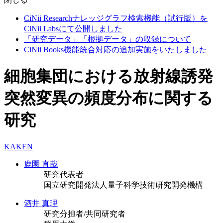
CiNii Researchナレッジグラフ検索機能（試行版）を
CiNii Labsにて公開しました
「研究データ」「根拠データ」の収録について
CiNii Books機能統合対応の追加実施をいたしました
細胞集団における放射線誘発
突然変異の頻度分布に関する
研究
KAKEN
鹿園 直哉
研究代表者
国立研究開発法人量子科学技術研究開発機構
酒井 真理
研究分担者/共同研究者