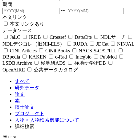
期間
〜
本文リンク
本文リンクあり
データソース
JaLC
IRDB
Crossref
DataCite
NDLサーチ
NDLデジコレ（旧NII-ELS）
RUDA
JDCat
NINJAL
CiNii Articles
CiNii Books
NACSIS-CAT/ILL
DBpedia
KAKEN
e-Rad
Integbio
PubMed
LSDB Archive
極地研ADS
極地研学術DB
OpenAIRE
公共データカタログ
すべて
研究データ
論文
本
博士論文
プロジェクト
人物
> 人物検索機能について
詳細検索
閉じる