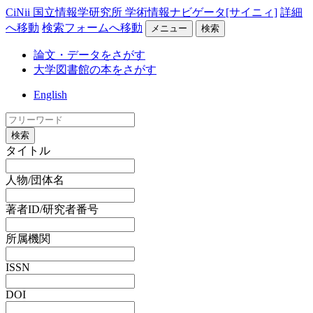
CiNii 国立情報学研究所 学術情報ナビゲータ[サイニィ]
詳細
へ移動
検索フォームへ移動
メニュー
検索
論文・データをさがす
大学図書館の本をさがす
English
検索
タイトル
人物/団体名
著者ID/研究者番号
所属機関
ISSN
DOI