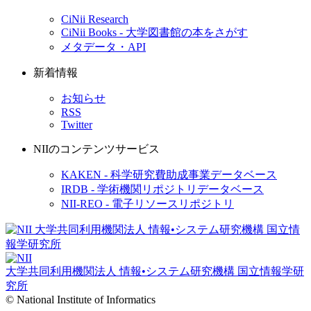
CiNii Research
CiNii Books - 大学図書館の本をさがす
メタデータ・API
新着情報
お知らせ
RSS
Twitter
NIIのコンテンツサービス
KAKEN - 科学研究費助成事業データベース
IRDB - 学術機関リポジトリデータベース
NII-REO - 電子リソースリポジトリ
大学共同利用機関法人 情報•システム研究機構
国立情報学研
究所
© National Institute of Informatics