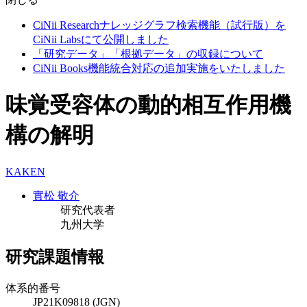
CiNii Researchナレッジグラフ検索機能（試行版）を
CiNii Labsにて公開しました
「研究データ」「根拠データ」の収録について
CiNii Books機能統合対応の追加実施をいたしました
味覚受容体の動的相互作用機
構の解明
KAKEN
實松 敬介
研究代表者
九州大学
研究課題情報
体系的番号
JP21K09818 (JGN)