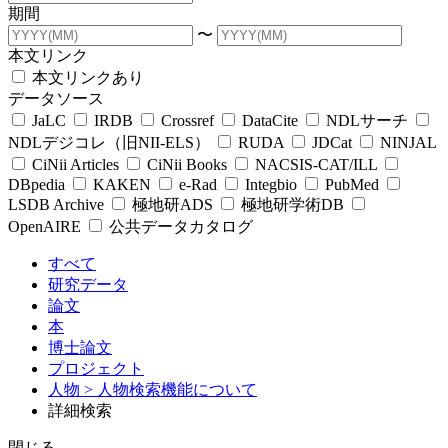
期間
〜
本文リンク
本文リンクあり
データソース
JaLC
IRDB
Crossref
DataCite
NDLサーチ
NDLデジコレ（旧NII-ELS）
RUDA
JDCat
NINJAL
CiNii Articles
CiNii Books
NACSIS-CAT/ILL
DBpedia
KAKEN
e-Rad
Integbio
PubMed
LSDB Archive
極地研ADS
極地研学術DB
OpenAIRE
公共データカタログ
すべて
研究データ
論文
本
博士論文
プロジェクト
人物
> 人物検索機能について
詳細検索
閉じる