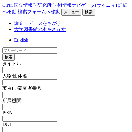
CiNii 国立情報学研究所 学術情報ナビゲータ[サイニィ]
詳細
へ移動
検索フォームへ移動
メニュー
検索
論文・データをさがす
大学図書館の本をさがす
English
検索
タイトル
人物/団体名
著者ID/研究者番号
所属機関
ISSN
DOI