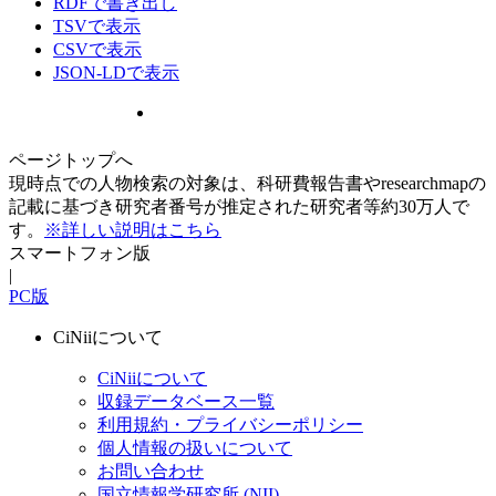
RDFで書き出し
TSVで表示
CSVで表示
JSON-LDで表示
ページトップへ
現時点での人物検索の対象は、科研費報告書やresearchmapの
記載に基づき研究者番号が推定された研究者等約30万人で
す。
※詳しい説明はこちら
スマートフォン版
|
PC版
CiNiiについて
CiNiiについて
収録データベース一覧
利用規約・プライバシーポリシー
個人情報の扱いについて
お問い合わせ
国立情報学研究所 (NII)