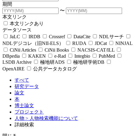
期間
〜
本文リンク
本文リンクあり
データソース
JaLC
IRDB
Crossref
DataCite
NDLサーチ
NDLデジコレ（旧NII-ELS）
RUDA
JDCat
NINJAL
CiNii Articles
CiNii Books
NACSIS-CAT/ILL
DBpedia
KAKEN
e-Rad
Integbio
PubMed
LSDB Archive
極地研ADS
極地研学術DB
OpenAIRE
公共データカタログ
すべて
研究データ
論文
本
博士論文
プロジェクト
人物
> 人物検索機能について
詳細検索
閉じる