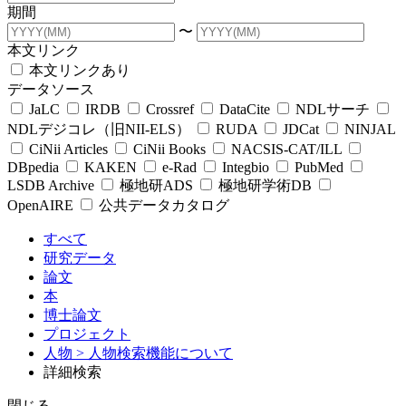
期間
〜
本文リンク
本文リンクあり
データソース
JaLC
IRDB
Crossref
DataCite
NDLサーチ
NDLデジコレ（旧NII-ELS）
RUDA
JDCat
NINJAL
CiNii Articles
CiNii Books
NACSIS-CAT/ILL
DBpedia
KAKEN
e-Rad
Integbio
PubMed
LSDB Archive
極地研ADS
極地研学術DB
OpenAIRE
公共データカタログ
すべて
研究データ
論文
本
博士論文
プロジェクト
人物
> 人物検索機能について
詳細検索
閉じる