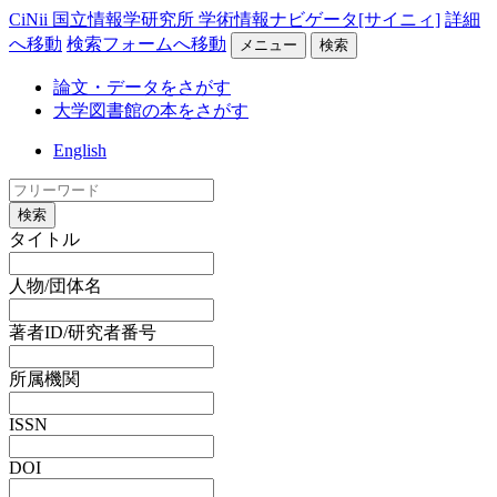
CiNii 国立情報学研究所 学術情報ナビゲータ[サイニィ]
詳細
へ移動
検索フォームへ移動
メニュー
検索
論文・データをさがす
大学図書館の本をさがす
English
検索
タイトル
人物/団体名
著者ID/研究者番号
所属機関
ISSN
DOI