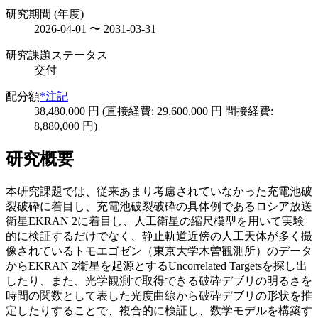
研究期間 (年度)
2026-04-01 〜 2031-03-31
研究課題ステータス
交付
配分額
*注記
38,480,000 円 (直接経費: 29,600,000 円 間接経費:
8,880,000 円)
研究概要
本研究課題では、従来あまり考慮されていなかった充電池破
裂破砕に着目し、充電池破裂破砕の具体例であるロシア放送
衛星EKRAN 2に着目し、人工衛星の縮尺模型を用いて実験
的に検証するだけでなく、静止軌道近傍の人工天体が多く撮
像されているトモエゴゼン（東京大学木曽観測所）のデータ
からEKRAN 2衛星を起源とするUncorrelated Targetsを探し出
したり、また、光学観測で取得できる破砕デブリの明るさを
時間の関数として表した光度曲線から破砕デブリの形状を推
定したりすることで、複合的に検証し、数学モデルを構築す