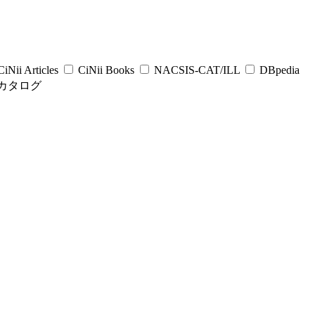
iNii Articles
CiNii Books
NACSIS-CAT/ILL
DBpedia
カタログ