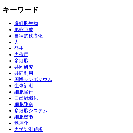
キーワード
多細胞生物
形態形成
自律的秩序化
力
発生
力作用
多細胞
共同研究
共同利用
国際シンポジウム
生体計測
細胞操作
自己組織化
細胞運命
多細胞システム
細胞機能
秩序化
力学計測解析