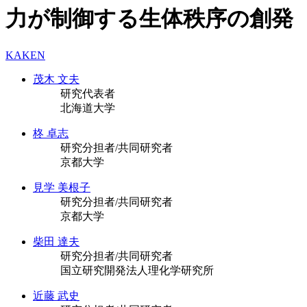
力が制御する生体秩序の創発
KAKEN
茂木 文夫
研究代表者
北海道大学
柊 卓志
研究分担者/共同研究者
京都大学
見学 美根子
研究分担者/共同研究者
京都大学
柴田 達夫
研究分担者/共同研究者
国立研究開発法人理化学研究所
近藤 武史