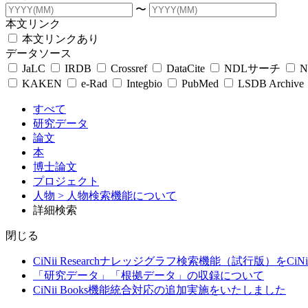
〜
本文リンク
本文リンクあり
データソース
JaLC
IRDB
Crossref
DataCite
NDLサーチ
N
KAKEN
e-Rad
Integbio
PubMed
LSDB Archive
すべて
研究データ
論文
本
博士論文
プロジェクト
人物
> 人物検索機能について
詳細検索
閉じる
CiNii Researchナレッジグラフ検索機能（試行版）をCiN
「研究データ」「根拠データ」の収録について
CiNii Books機能統合対応の追加実施をいたしました