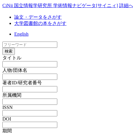
CiNii 国立情報学研究所 学術情報ナビゲータ[サイニィ]
詳細
論文・データをさがす
大学図書館の本をさがす
English
検索
タイトル
人物/団体名
著者ID/研究者番号
所属機関
ISSN
DOI
期間