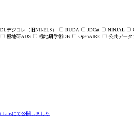
DLデジコレ（旧NII-ELS）
RUDA
JDCat
NINJAL
C
極地研ADS
極地研学術DB
OpenAIRE
公共データ
ii Labsにて公開しました