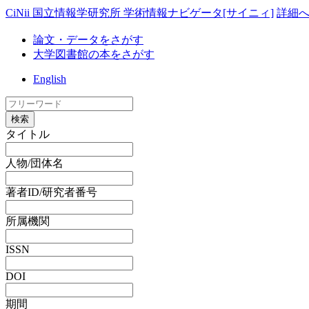
CiNii 国立情報学研究所 学術情報ナビゲータ[サイニィ]
詳細
論文・データをさがす
大学図書館の本をさがす
English
検索
タイトル
人物/団体名
著者ID/研究者番号
所属機関
ISSN
DOI
期間