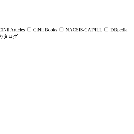
iNii Articles
CiNii Books
NACSIS-CAT/ILL
DBpedia
カタログ