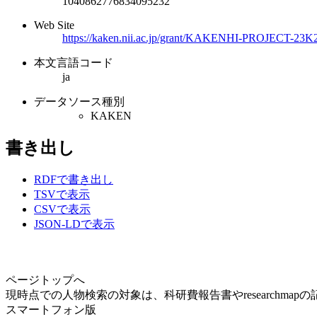
1040862776834095232
Web Site
https://kaken.nii.ac.jp/grant/KAKENHI-PROJECT-23K
本文言語コード
ja
データソース種別
KAKEN
書き出し
RDFで書き出し
TSVで表示
CSVで表示
JSON-LDで表示
ページトップへ
現時点での人物検索の対象は、科研費報告書やresearchma
スマートフォン版