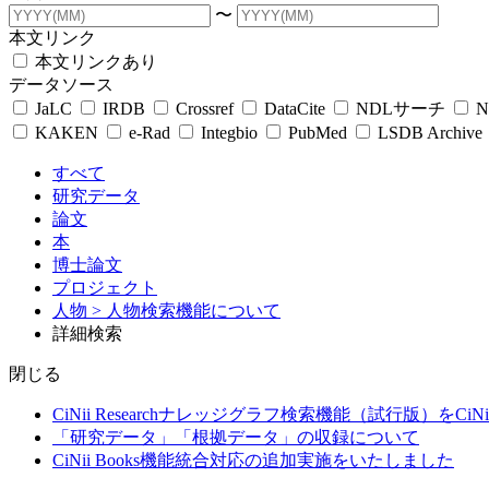
〜
本文リンク
本文リンクあり
データソース
JaLC
IRDB
Crossref
DataCite
NDLサーチ
N
KAKEN
e-Rad
Integbio
PubMed
LSDB Archive
すべて
研究データ
論文
本
博士論文
プロジェクト
人物
> 人物検索機能について
詳細検索
閉じる
CiNii Researchナレッジグラフ検索機能（試行版）をCiN
「研究データ」「根拠データ」の収録について
CiNii Books機能統合対応の追加実施をいたしました