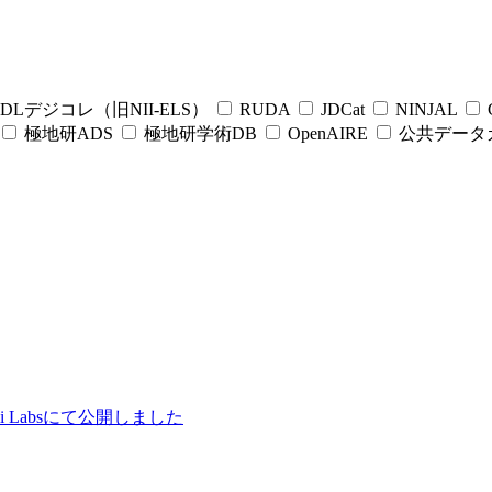
DLデジコレ（旧NII-ELS）
RUDA
JDCat
NINJAL
C
極地研ADS
極地研学術DB
OpenAIRE
公共データ
ii Labsにて公開しました