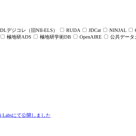
DLデジコレ（旧NII-ELS）
RUDA
JDCat
NINJAL
C
極地研ADS
極地研学術DB
OpenAIRE
公共データ
ii Labsにて公開しました