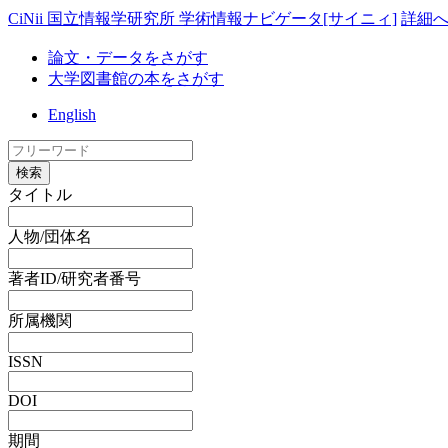
CiNii 国立情報学研究所 学術情報ナビゲータ[サイニィ]
詳細
論文・データをさがす
大学図書館の本をさがす
English
検索
タイトル
人物/団体名
著者ID/研究者番号
所属機関
ISSN
DOI
期間