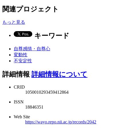
関連プロジェクト
もっと見る
キーワード
自尊感情・自尊心
変動性
不安定性
詳細情報
詳細情報について
CRID
1050010293459412864
ISSN
18846351
Web Site
https://wayo.repo.nii.ac.jp/records/2042