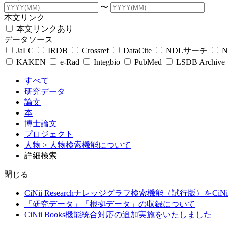
〜
本文リンク
本文リンクあり
データソース
JaLC
IRDB
Crossref
DataCite
NDLサーチ
N
KAKEN
e-Rad
Integbio
PubMed
LSDB Archive
すべて
研究データ
論文
本
博士論文
プロジェクト
人物
> 人物検索機能について
詳細検索
閉じる
CiNii Researchナレッジグラフ検索機能（試行版）をCiN
「研究データ」「根拠データ」の収録について
CiNii Books機能統合対応の追加実施をいたしました