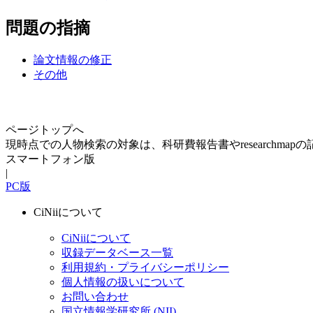
問題の指摘
論文情報の修正
その他
ページトップへ
現時点での人物検索の対象は、科研費報告書やresearchma
スマートフォン版
|
PC版
CiNiiについて
CiNiiについて
収録データベース一覧
利用規約・プライバシーポリシー
個人情報の扱いについて
お問い合わせ
国立情報学研究所 (NII)