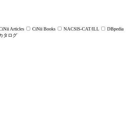
iNii Articles
CiNii Books
NACSIS-CAT/ILL
DBpedia
カタログ