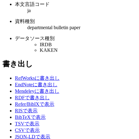
本文言語コード
ja
資料種別
departmental bulletin paper
データソース種別
IRDB
KAKEN
書き出し
RefWorksに書き出し
EndNoteに書き出し
Mendeleyに書き出し
RDFで書き出し
Refer/BibIXで表示
RISで表示
BibTeXで表示
TSVで表示
CSVで表示
JSON-LDで表示