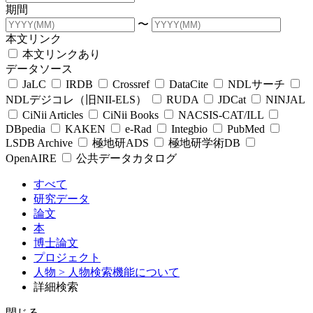
期間
〜
本文リンク
本文リンクあり
データソース
JaLC
IRDB
Crossref
DataCite
NDLサーチ
NDLデジコレ（旧NII-ELS）
RUDA
JDCat
NINJAL
CiNii Articles
CiNii Books
NACSIS-CAT/ILL
DBpedia
KAKEN
e-Rad
Integbio
PubMed
LSDB Archive
極地研ADS
極地研学術DB
OpenAIRE
公共データカタログ
すべて
研究データ
論文
本
博士論文
プロジェクト
人物
> 人物検索機能について
詳細検索
閉じる