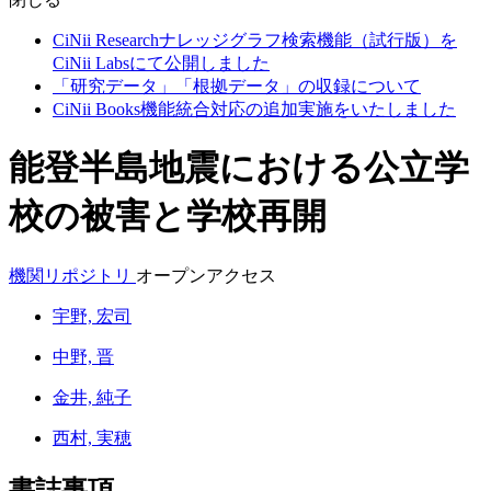
CiNii Researchナレッジグラフ検索機能（試行版）を
CiNii Labsにて公開しました
「研究データ」「根拠データ」の収録について
CiNii Books機能統合対応の追加実施をいたしました
能登半島地震における公立学
校の被害と学校再開
機関リポジトリ
オープンアクセス
宇野, 宏司
中野, 晋
金井, 純子
西村, 実穂
書誌事項