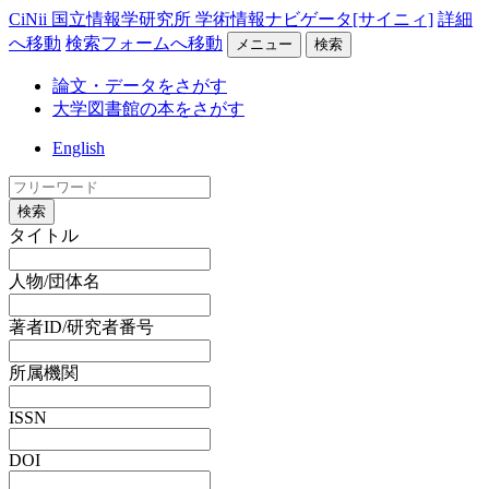
CiNii 国立情報学研究所 学術情報ナビゲータ[サイニィ]
詳細
へ移動
検索フォームへ移動
メニュー
検索
論文・データをさがす
大学図書館の本をさがす
English
検索
タイトル
人物/団体名
著者ID/研究者番号
所属機関
ISSN
DOI