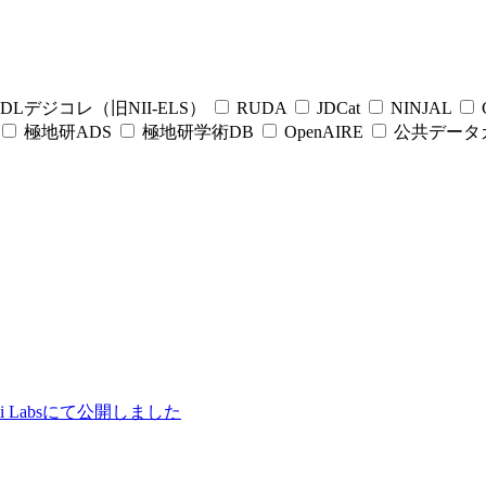
DLデジコレ（旧NII-ELS）
RUDA
JDCat
NINJAL
C
極地研ADS
極地研学術DB
OpenAIRE
公共データ
ii Labsにて公開しました