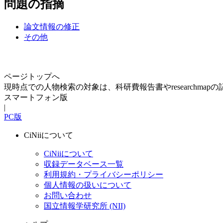
問題の指摘
論文情報の修正
その他
ページトップへ
現時点での人物検索の対象は、科研費報告書やresearchma
スマートフォン版
|
PC版
CiNiiについて
CiNiiについて
収録データベース一覧
利用規約・プライバシーポリシー
個人情報の扱いについて
お問い合わせ
国立情報学研究所 (NII)