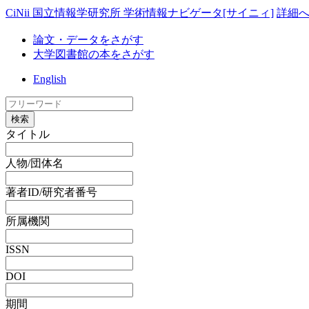
CiNii 国立情報学研究所 学術情報ナビゲータ[サイニィ]
詳細
論文・データをさがす
大学図書館の本をさがす
English
検索
タイトル
人物/団体名
著者ID/研究者番号
所属機関
ISSN
DOI
期間