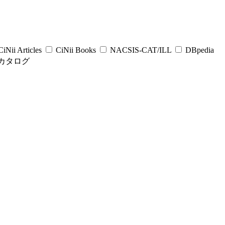
iNii Articles
CiNii Books
NACSIS-CAT/ILL
DBpedia
カタログ