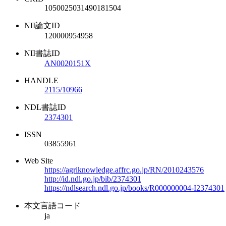
1050025031490181504
NII論文ID
120000954958
NII書誌ID
AN0020151X
HANDLE
2115/10966
NDL書誌ID
2374301
ISSN
03855961
Web Site
https://agriknowledge.affrc.go.jp/RN/2010243576
http://id.ndl.go.jp/bib/2374301
https://ndlsearch.ndl.go.jp/books/R000000004-I2374301
本文言語コード
ja