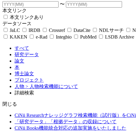
〜
本文リンク
本文リンクあり
データソース
JaLC
IRDB
Crossref
DataCite
NDLサーチ
N
KAKEN
e-Rad
Integbio
PubMed
LSDB Archive
すべて
研究データ
論文
本
博士論文
プロジェクト
人物
> 人物検索機能について
詳細検索
閉じる
CiNii Researchナレッジグラフ検索機能（試行版）をCiN
「研究データ」「根拠データ」の収録について
CiNii Books機能統合対応の追加実施をいたしました