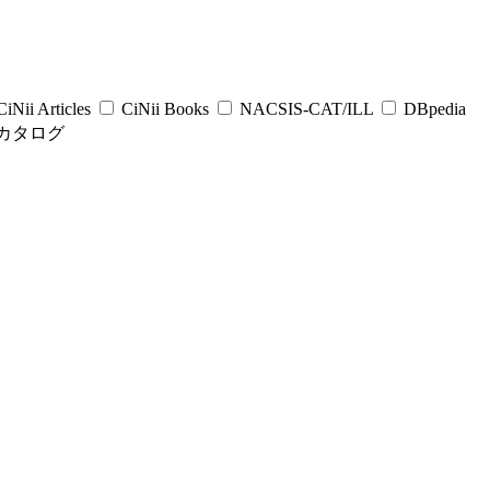
iNii Articles
CiNii Books
NACSIS-CAT/ILL
DBpedia
カタログ