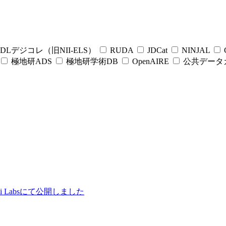
DLデジコレ（旧NII-ELS）
RUDA
JDCat
NINJAL
C
極地研ADS
極地研学術DB
OpenAIRE
公共データ
ii Labsにて公開しました