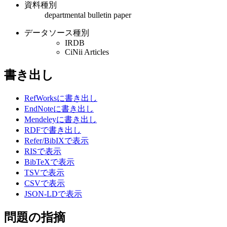
資料種別
departmental bulletin paper
データソース種別
IRDB
CiNii Articles
書き出し
RefWorksに書き出し
EndNoteに書き出し
Mendeleyに書き出し
RDFで書き出し
Refer/BibIXで表示
RISで表示
BibTeXで表示
TSVで表示
CSVで表示
JSON-LDで表示
問題の指摘