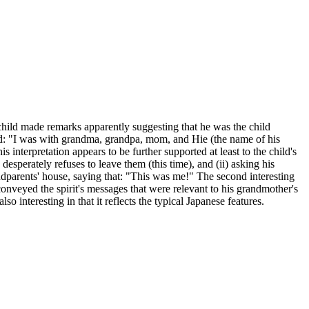
he child made remarks apparently suggesting that he was the child
d: "I was with grandma, grandpa, mom, and Hie (the name of his
s interpretation appears to be further supported at least to the child's
esperately refuses to leave them (this time), and (ii) asking his
ndparents' house, saying that: "This was me!" The second interesting
e conveyed the spirit's messages that were relevant to his grandmother's
lso interesting in that it reflects the typical Japanese features.