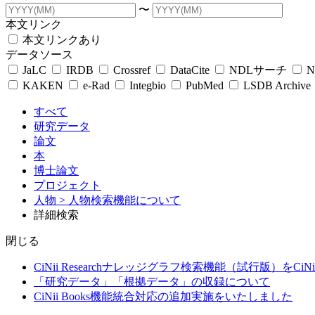
〜
本文リンク
本文リンクあり
データソース
JaLC
IRDB
Crossref
DataCite
NDLサーチ
N
KAKEN
e-Rad
Integbio
PubMed
LSDB Archive
すべて
研究データ
論文
本
博士論文
プロジェクト
人物
> 人物検索機能について
詳細検索
閉じる
CiNii Researchナレッジグラフ検索機能（試行版）をCiN
「研究データ」「根拠データ」の収録について
CiNii Books機能統合対応の追加実施をいたしました