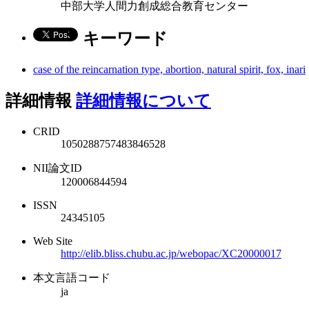
中部大学人間力創成総合教育センター
キーワード
case of the reincarnation type, abortion, natural spirit, fox, inari
詳細情報
詳細情報について
CRID
1050288757483846528
NII論文ID
120006844594
ISSN
24345105
Web Site
http://elib.bliss.chubu.ac.jp/webopac/XC20000017
本文言語コード
ja