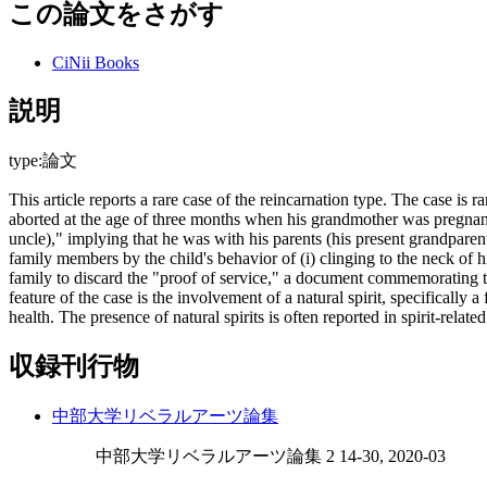
この論文をさがす
CiNii Books
説明
type:論文
This article reports a rare case of the reincarnation type. The case is
aborted at the age of three months when his grandmother was pregna
uncle)," implying that he was with his parents (his present grandparents)
family members by the child's behavior of (i) clinging to the neck of h
family to discard the "proof of service," a document commemorating th
feature of the case is the involvement of a natural spirit, specifically 
health. The presence of natural spirits is often reported in spirit-related
収録刊行物
中部大学リベラルアーツ論集
中部大学リベラルアーツ論集 2 14-30, 2020-03