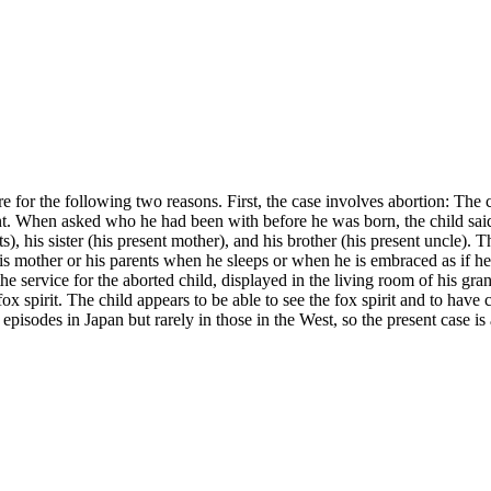
 rare for the following two reasons. First, the case involves abortion: T
nt. When asked who he had been with before he was born, the child sai
, his sister (his present mother), and his brother (his present uncle). Thi
is mother or his parents when he sleeps or when he is embraced as if he d
e service for the aborted child, displayed in the living room of his gra
a fox spirit. The child appears to be able to see the fox spirit and to hav
 episodes in Japan but rarely in those in the West, so the present case is a