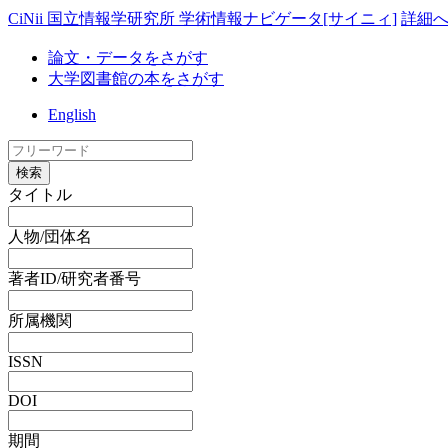
CiNii 国立情報学研究所 学術情報ナビゲータ[サイニィ]
詳細
論文・データをさがす
大学図書館の本をさがす
English
検索
タイトル
人物/団体名
著者ID/研究者番号
所属機関
ISSN
DOI
期間