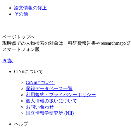
論文情報の修正
その他
ページトップへ
現時点での人物検索の対象は、科研費報告書やresearchma
スマートフォン版
|
PC版
CiNiiについて
CiNiiについて
収録データベース一覧
利用規約・プライバシーポリシー
個人情報の扱いについて
お問い合わせ
国立情報学研究所 (NII)
ヘルプ