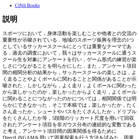
CiNii Books
説明
スポーツにおいて，身体活動を楽しむことや他者との交流の
重要性が示唆されている．地域のスポーツ振興を理念の1つ
としているサッカースクールにとっては重要なテーマであ
る．過去の調査において，我々はサッカースクールに通うス
クール生を対象にアンケートを行い，ゲーム形式の練習が楽
しさにつながることを明らかにした．また，アンケート項目
間の相関分析の結果から，サッカースクールの楽しさは，よ
く走ることやよくボールに関わることと関係があることが示
唆された．しかしながら，よく走り，よくボールに関わった
から楽しかったのか，楽しかったからよく走り，よくボール
に関わることにつながったのかについては，相関関係では明
らかにできなかった．そこで本稿では，楽しかったか，たく
さん走ったか，シュートやパスをたくさんしたか，ドリブル
をたくさんしたか等，5段階のリッカート尺度を用いて回収
されたアンケート項目を非ガウス分布の連続的な変数である
と考え，アンケート項目間の因果関係を得るために
DirectLiNGAMを用いて因果探索を行う方法を試みた．因果