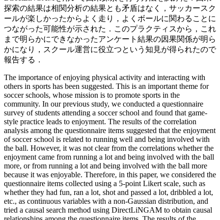
探索の結果は相関分析の結果とも矛盾はなく，サッカースク
ールが楽しかったからよく走り，よくボールに関わることに
つながった可能性が示された．このプラクティスから，これ
まで明らかにできなかったアンケート結果の因果関係が明ら
かになり，スクール運営に役立つという知見が得られたので
報告する．
The importance of enjoying physical activity and interacting with
others in sports has been suggested. This is an important theme for
soccer schools, whose mission is to promote sports in the
community. In our previous study, we conducted a questionnaire
survey of students attending a soccer school and found that game-
style practice leads to enjoyment. The results of the correlation
analysis among the questionnaire items suggested that the enjoyment
of soccer school is related to running well and being involved with
the ball. However, it was not clear from the correlations whether the
enjoyment came from running a lot and being involved with the ball
more, or from running a lot and being involved with the ball more
because it was enjoyable. Therefore, in this paper, we considered the
questionnaire items collected using a 5-point Likert scale, such as
whether they had fun, ran a lot, shot and passed a lot, dribbled a lot,
etc., as continuous variables with a non-Gaussian distribution, and
tried a causal search method using DirectLiNGAM to obtain causal
relationships among the questionnaire items. The results of the