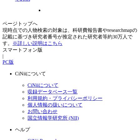
ページトップへ
現時点での人物検索の対象は、科研費報告書やresearchmapの
記載に基づき研究者番号が推定された研究者等約30万人で
す。
※詳しい説明はこちら
スマートフォン版
|
PC版
CiNiiについて
CiNiiについて
収録データベース一覧
利用規約・プライバシーポリシー
個人情報の扱いについて
お問い合わせ
国立情報学研究所 (NII)
ヘルプ