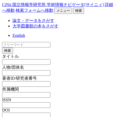
CiNii 国立情報学研究所 学術情報ナビゲータ[サイニィ]
詳細
へ移動
検索フォームへ移動
メニュー
検索
論文・データをさがす
大学図書館の本をさがす
English
検索
タイトル
人物/団体名
著者ID/研究者番号
所属機関
ISSN
DOI