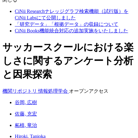
CiNii Researchナレッジグラフ検索機能（試行版）を
CiNii Labsにて公開しました
「研究データ」「根拠データ」の収録について
CiNii Books機能統合対応の追加実施をいたしました
サッカースクールにおける楽
しさに関するアンケート分析
と因果探索
機関リポジトリ
情報処理学会
オープンアクセス
谷岡, 広樹
佐藤, 充宏
柘植, 竜治
Hiroki, Tanioka