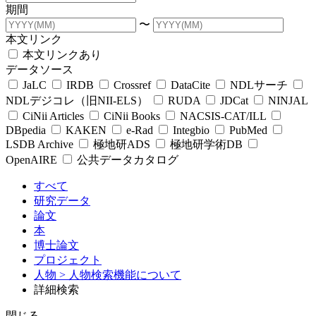
期間
〜
本文リンク
本文リンクあり
データソース
JaLC
IRDB
Crossref
DataCite
NDLサーチ
NDLデジコレ（旧NII-ELS）
RUDA
JDCat
NINJAL
CiNii Articles
CiNii Books
NACSIS-CAT/ILL
DBpedia
KAKEN
e-Rad
Integbio
PubMed
LSDB Archive
極地研ADS
極地研学術DB
OpenAIRE
公共データカタログ
すべて
研究データ
論文
本
博士論文
プロジェクト
人物
> 人物検索機能について
詳細検索
閉じる