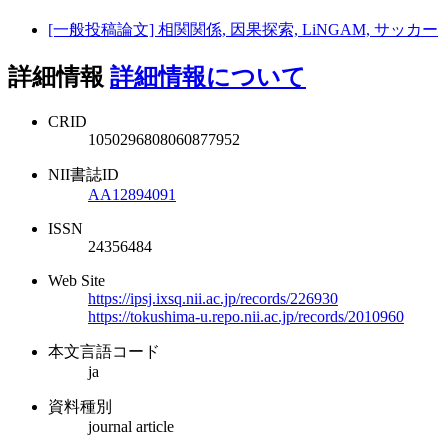
[一般投稿論文] 相関関係, 因果探索, LiNGAM, サッカー
詳細情報
詳細情報について
CRID
1050296808060877952
NII書誌ID
AA12894091
ISSN
24356484
Web Site
https://ipsj.ixsq.nii.ac.jp/records/226930
https://tokushima-u.repo.nii.ac.jp/records/2010960
本文言語コード
ja
資料種別
journal article