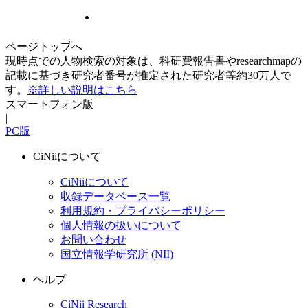
ページトップへ
現時点での人物検索の対象は、科研費報告書やresearchmapの
記載に基づき研究者番号が推定された研究者等約30万人で
す。
※詳しい説明はこちら
スマートフォン版
|
PC版
CiNiiについて
CiNiiについて
収録データベース一覧
利用規約・プライバシーポリシー
個人情報の扱いについて
お問い合わせ
国立情報学研究所 (NII)
ヘルプ
CiNii Research