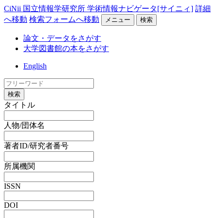
CiNii 国立情報学研究所 学術情報ナビゲータ[サイニィ]
詳細
へ移動
検索フォームへ移動
メニュー
検索
論文・データをさがす
大学図書館の本をさがす
English
検索
タイトル
人物/団体名
著者ID/研究者番号
所属機関
ISSN
DOI