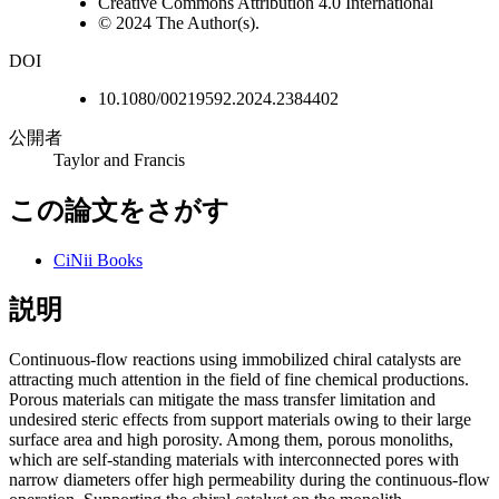
Creative Commons Attribution 4.0 International
© 2024 The Author(s).
DOI
10.1080/00219592.2024.2384402
公開者
Taylor and Francis
この論文をさがす
CiNii Books
説明
Continuous-flow reactions using immobilized chiral catalysts are
attracting much attention in the field of fine chemical productions.
Porous materials can mitigate the mass transfer limitation and
undesired steric effects from support materials owing to their large
surface area and high porosity. Among them, porous monoliths,
which are self-standing materials with interconnected pores with
narrow diameters offer high permeability during the continuous-flow