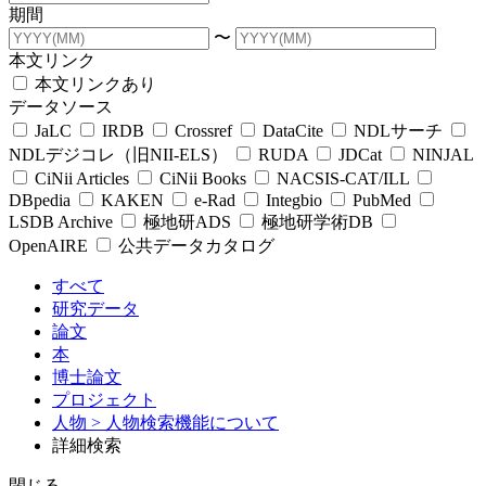
期間
〜
本文リンク
本文リンクあり
データソース
JaLC
IRDB
Crossref
DataCite
NDLサーチ
NDLデジコレ（旧NII-ELS）
RUDA
JDCat
NINJAL
CiNii Articles
CiNii Books
NACSIS-CAT/ILL
DBpedia
KAKEN
e-Rad
Integbio
PubMed
LSDB Archive
極地研ADS
極地研学術DB
OpenAIRE
公共データカタログ
すべて
研究データ
論文
本
博士論文
プロジェクト
人物
> 人物検索機能について
詳細検索
閉じる