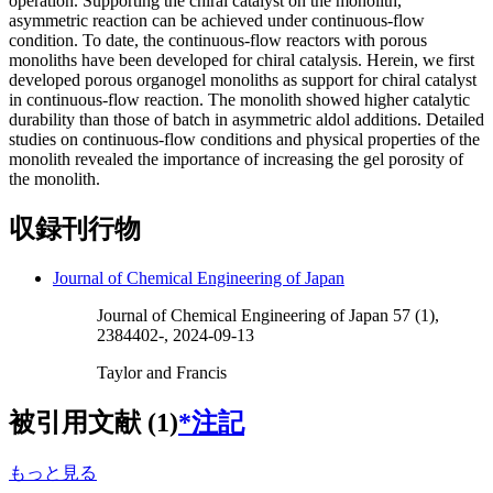
operation. Supporting the chiral catalyst on the monolith,
asymmetric reaction can be achieved under continuous-flow
condition. To date, the continuous-flow reactors with porous
monoliths have been developed for chiral catalysis. Herein, we first
developed porous organogel monoliths as support for chiral catalyst
in continuous-flow reaction. The monolith showed higher catalytic
durability than those of batch in asymmetric aldol additions. Detailed
studies on continuous-flow conditions and physical properties of the
monolith revealed the importance of increasing the gel porosity of
the monolith.
収録刊行物
Journal of Chemical Engineering of Japan
Journal of Chemical Engineering of Japan 57 (1),
2384402-, 2024-09-13
Taylor and Francis
被引用文献 (1)
*注記
もっと見る