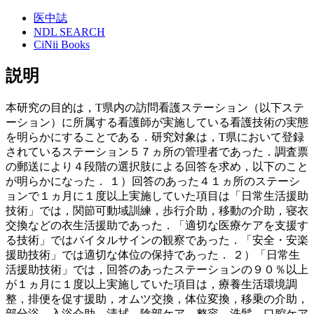
医中誌
NDL SEARCH
CiNii Books
説明
本研究の目的は，T県内の訪問看護ステーション（以下ステ
ーション）に所属する看護師が実施している看護技術の実態
を明らかにすることである．研究対象は，T県において登録
されているステーション５７ヵ所の管理者であった．調査票
の郵送により４段階の選択肢による回答を求め，以下のこと
が明らかになった． １）回答のあった４１ヵ所のステーシ
ョンで１ヵ月に１度以上実施していた項目は「日常生活援助
技術」では，関節可動域訓練，歩行介助，移動の介助，寝衣
交換などの衣生活援助であった．「適切な医療ケアを支援す
る技術」ではバイタルサインの観察であった．「安全・安楽
援助技術」では適切な体位の保持であった． ２）「日常生
活援助技術」では，回答のあったステーションの９０％以上
が１ヵ月に１度以上実施していた項目は，療養生活環境調
整，排便を促す援助，オムツ交換，体位変換，移乗の介助，
部分浴，入浴介助，清拭，陰部ケア，整容，洗髪，口腔ケア