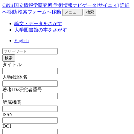
CiNii 国立情報学研究所 学術情報ナビゲータ[サイニィ]
詳細
へ移動
検索フォームへ移動
メニュー
検索
論文・データをさがす
大学図書館の本をさがす
English
検索
タイトル
人物/団体名
著者ID/研究者番号
所属機関
ISSN
DOI