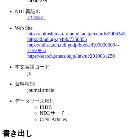
24342238
NDL書誌ID
7350855
Web Site
https://tokushima-u.repo.nii.ac.jp/records/2006245
http://id.ndl.go.jp/bib/7350855
https://ndlsearch.ndl.go.jp/books/R000000004-
I7350855
https://search.jamas.or.jp/link/ui/2010031250
本文言語コード
ja
資料種別
journal article
データソース種別
IRDB
NDLサーチ
CiNii Articles
書き出し