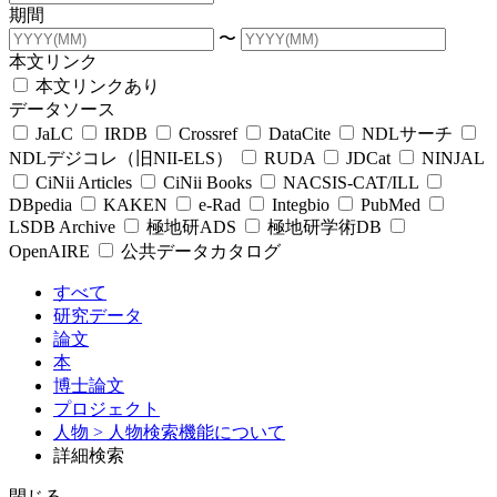
期間
〜
本文リンク
本文リンクあり
データソース
JaLC
IRDB
Crossref
DataCite
NDLサーチ
NDLデジコレ（旧NII-ELS）
RUDA
JDCat
NINJAL
CiNii Articles
CiNii Books
NACSIS-CAT/ILL
DBpedia
KAKEN
e-Rad
Integbio
PubMed
LSDB Archive
極地研ADS
極地研学術DB
OpenAIRE
公共データカタログ
すべて
研究データ
論文
本
博士論文
プロジェクト
人物
> 人物検索機能について
詳細検索
閉じる