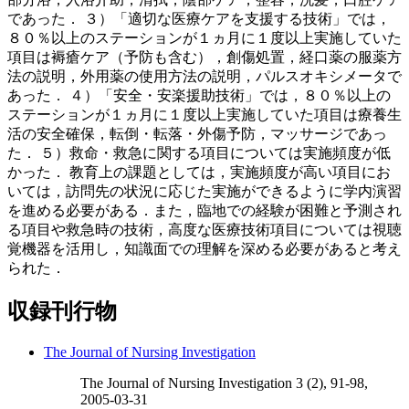
であった． ３）「適切な医療ケアを支援する技術」では，
８０％以上のステーションが１ヵ月に１度以上実施していた
項目は褥瘡ケア（予防も含む），創傷処置，経口薬の服薬方
法の説明，外用薬の使用方法の説明，パルスオキシメータで
あった． ４）「安全・安楽援助技術」では，８０％以上の
ステーションが１ヵ月に１度以上実施していた項目は療養生
活の安全確保，転倒・転落・外傷予防，マッサージであっ
た． ５）救命・救急に関する項目については実施頻度が低
かった． 教育上の課題としては，実施頻度が高い項目にお
いては，訪問先の状況に応じた実施ができるように学内演習
を進める必要がある．また，臨地での経験が困難と予測され
る項目や救急時の技術，高度な医療技術項目については視聴
覚機器を活用し，知識面での理解を深める必要があると考え
られた．
収録刊行物
The Journal of Nursing Investigation
The Journal of Nursing Investigation 3 (2), 91-98,
2005-03-31