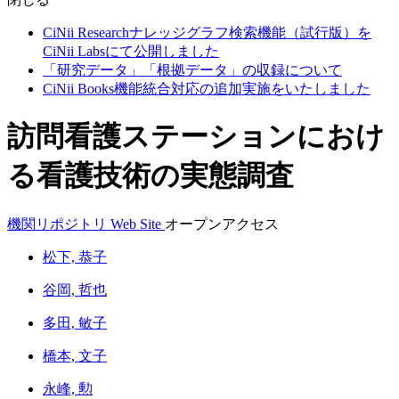
CiNii Researchナレッジグラフ検索機能（試行版）を
CiNii Labsにて公開しました
「研究データ」「根拠データ」の収録について
CiNii Books機能統合対応の追加実施をいたしました
訪問看護ステーションにおけ
る看護技術の実態調査
機関リポジトリ
Web Site
オープンアクセス
松下, 恭子
谷岡, 哲也
多田, 敏子
橋本, 文子
永峰, 勲