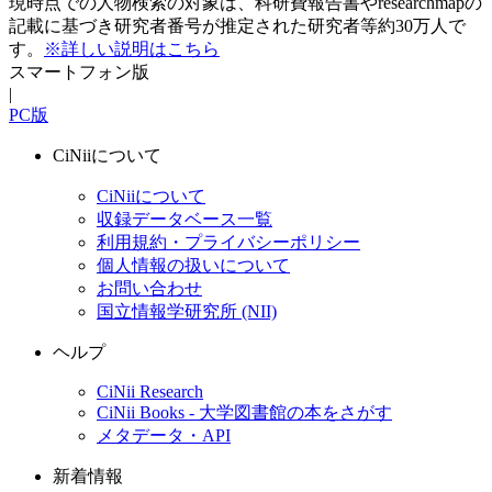
現時点での人物検索の対象は、科研費報告書やresearchmapの
記載に基づき研究者番号が推定された研究者等約30万人で
す。
※詳しい説明はこちら
スマートフォン版
|
PC版
CiNiiについて
CiNiiについて
収録データベース一覧
利用規約・プライバシーポリシー
個人情報の扱いについて
お問い合わせ
国立情報学研究所 (NII)
ヘルプ
CiNii Research
CiNii Books - 大学図書館の本をさがす
メタデータ・API
新着情報