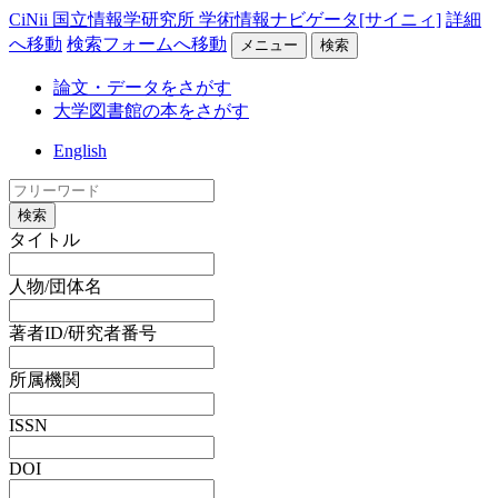
CiNii 国立情報学研究所 学術情報ナビゲータ[サイニィ]
詳細
へ移動
検索フォームへ移動
メニュー
検索
論文・データをさがす
大学図書館の本をさがす
English
検索
タイトル
人物/団体名
著者ID/研究者番号
所属機関
ISSN
DOI