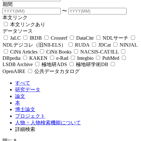
期間
〜
本文リンク
本文リンクあり
データソース
JaLC
IRDB
Crossref
DataCite
NDLサーチ
NDLデジコレ（旧NII-ELS）
RUDA
JDCat
NINJAL
CiNii Articles
CiNii Books
NACSIS-CAT/ILL
DBpedia
KAKEN
e-Rad
Integbio
PubMed
LSDB Archive
極地研ADS
極地研学術DB
OpenAIRE
公共データカタログ
すべて
研究データ
論文
本
博士論文
プロジェクト
人物
> 人物検索機能について
詳細検索
閉じる