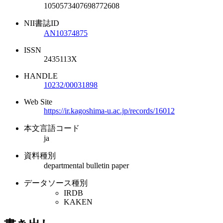
1050573407698772608
NII書誌ID
AN10374875
ISSN
2435113X
HANDLE
10232/00031898
Web Site
https://ir.kagoshima-u.ac.jp/records/16012
本文言語コード
ja
資料種別
departmental bulletin paper
データソース種別
IRDB
KAKEN