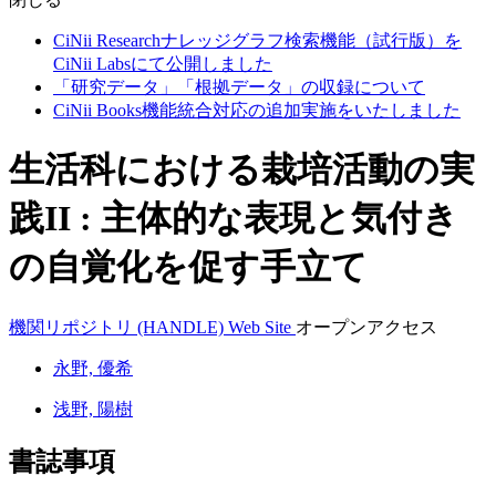
CiNii Researchナレッジグラフ検索機能（試行版）を
CiNii Labsにて公開しました
「研究データ」「根拠データ」の収録について
CiNii Books機能統合対応の追加実施をいたしました
生活科における栽培活動の実
践II : 主体的な表現と気付き
の自覚化を促す手立て
機関リポジトリ (HANDLE)
Web Site
オープンアクセス
永野, 優希
浅野, 陽樹
書誌事項