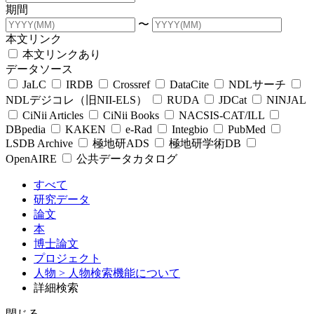
期間
〜
本文リンク
本文リンクあり
データソース
JaLC
IRDB
Crossref
DataCite
NDLサーチ
NDLデジコレ（旧NII-ELS）
RUDA
JDCat
NINJAL
CiNii Articles
CiNii Books
NACSIS-CAT/ILL
DBpedia
KAKEN
e-Rad
Integbio
PubMed
LSDB Archive
極地研ADS
極地研学術DB
OpenAIRE
公共データカタログ
すべて
研究データ
論文
本
博士論文
プロジェクト
人物
> 人物検索機能について
詳細検索
閉じる