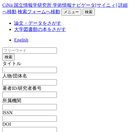
CiNii 国立情報学研究所 学術情報ナビゲータ[サイニィ]
詳細
へ移動
検索フォームへ移動
メニュー
検索
論文・データをさがす
大学図書館の本をさがす
English
検索
タイトル
人物/団体名
著者ID/研究者番号
所属機関
ISSN
DOI