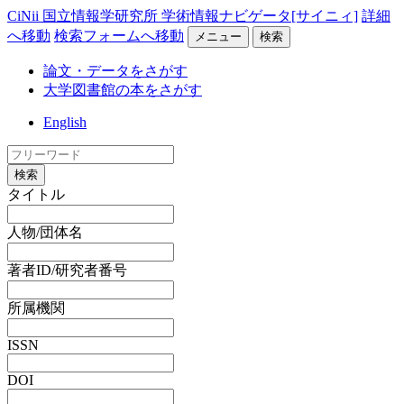
CiNii 国立情報学研究所 学術情報ナビゲータ[サイニィ]
詳細
へ移動
検索フォームへ移動
メニュー
検索
論文・データをさがす
大学図書館の本をさがす
English
検索
タイトル
人物/団体名
著者ID/研究者番号
所属機関
ISSN
DOI