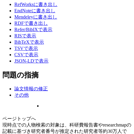
RefWorksに書き出し
EndNoteに書き出し
Mendeleyに書き出し
RDFで書き出し
Refer/BibIXで表示
RISで表示
BibTeXで表示
TSVで表示
CSVで表示
JSON-LDで表示
問題の指摘
論文情報の修正
その他
ページトップへ
現時点での人物検索の対象は、科研費報告書やresearchmapの
記載に基づき研究者番号が推定された研究者等約30万人で