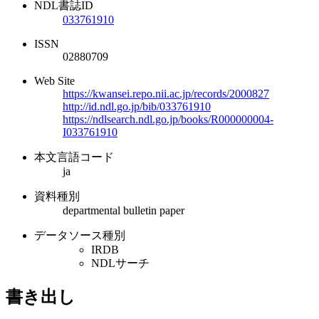
NDL書誌ID
033761910
ISSN
02880709
Web Site
https://kwansei.repo.nii.ac.jp/records/2000827
http://id.ndl.go.jp/bib/033761910
https://ndlsearch.ndl.go.jp/books/R000000004-
I033761910
本文言語コード
ja
資料種別
departmental bulletin paper
データソース種別
IRDB
NDLサーチ
書き出し