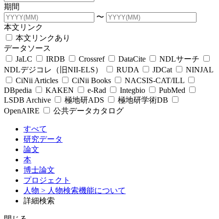
期間
〜
本文リンク
本文リンクあり
データソース
JaLC
IRDB
Crossref
DataCite
NDLサーチ
NDLデジコレ（旧NII-ELS）
RUDA
JDCat
NINJAL
CiNii Articles
CiNii Books
NACSIS-CAT/ILL
DBpedia
KAKEN
e-Rad
Integbio
PubMed
LSDB Archive
極地研ADS
極地研学術DB
OpenAIRE
公共データカタログ
すべて
研究データ
論文
本
博士論文
プロジェクト
人物
> 人物検索機能について
詳細検索
閉じる