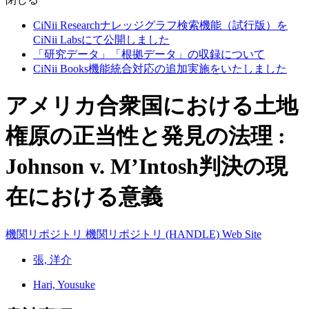
CiNii Researchナレッジグラフ検索機能（試行版）を
CiNii Labsにて公開しました
「研究データ」「根拠データ」の収録について
CiNii Books機能統合対応の追加実施をいたしました
アメリカ合衆国における土地
権原の正当性と発見の法理 :
Johnson v. M’Intosh判決の現
在における意義
機関リポジトリ
機関リポジトリ (HANDLE)
Web Site
張, 洋介
Hari, Yousuke