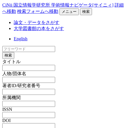
CiNii 国立情報学研究所 学術情報ナビゲータ[サイニィ]
詳細
へ移動
検索フォームへ移動
メニュー
検索
論文・データをさがす
大学図書館の本をさがす
English
検索
タイトル
人物/団体名
著者ID/研究者番号
所属機関
ISSN
DOI