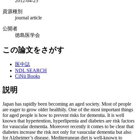
2012-04-25
資源種別
journal article
公開者
徳島医学会
この論文をさがす
医中誌
NDL SEARCH
CiNii Books
説明
Japan has rapidly been becoming an aged society. Most of people
are eager to grow older healthily. One of the most important things
for aged people is how to prevent risks for dementia. It is well
known that hypertention, hyperlipemia and diabetes are risk factors
for vasucular dementia. Moreover recently it comes to be clear that
diabetes increase the risk not only for vasucular dementia but also
for Alzheimer’s disease. Mediterranean diet is well-known to