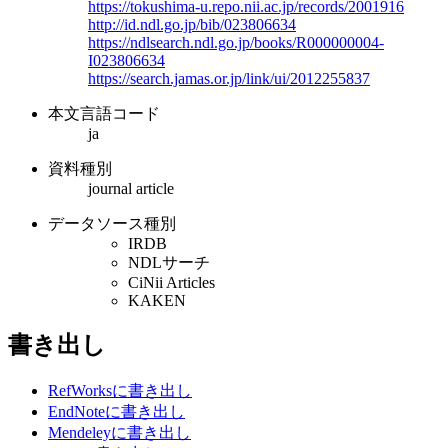
https://tokushima-u.repo.nii.ac.jp/records/2001916
http://id.ndl.go.jp/bib/023806634
https://ndlsearch.ndl.go.jp/books/R000000004-
I023806634
https://search.jamas.or.jp/link/ui/2012255837
本文言語コード
ja
資料種別
journal article
データソース種別
IRDB
NDLサーチ
CiNii Articles
KAKEN
書き出し
RefWorksに書き出し
EndNoteに書き出し
Mendeleyに書き出し