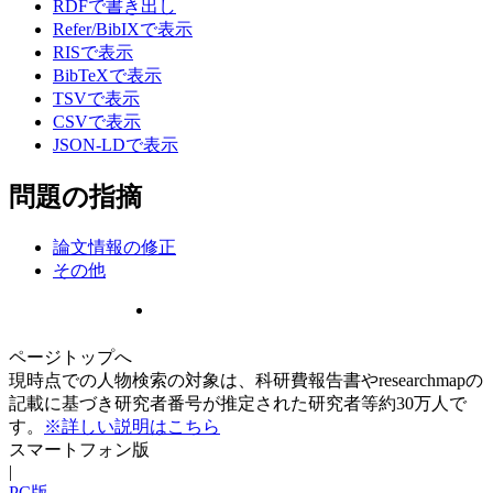
RDFで書き出し
Refer/BibIXで表示
RISで表示
BibTeXで表示
TSVで表示
CSVで表示
JSON-LDで表示
問題の指摘
論文情報の修正
その他
ページトップへ
現時点での人物検索の対象は、科研費報告書やresearchmapの
記載に基づき研究者番号が推定された研究者等約30万人で
す。
※詳しい説明はこちら
スマートフォン版
|
PC版