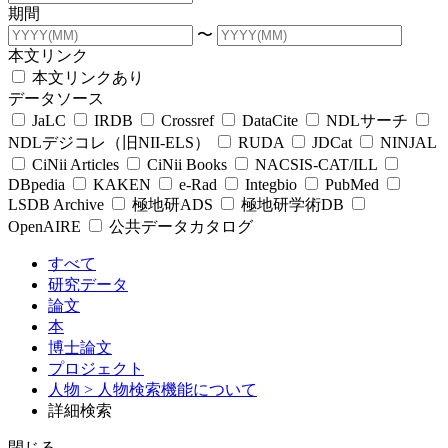
期間
〜
本文リンク
本文リンクあり
データソース
JaLC
IRDB
Crossref
DataCite
NDLサーチ
NDLデジコレ（旧NII-ELS）
RUDA
JDCat
NINJAL
CiNii Articles
CiNii Books
NACSIS-CAT/ILL
DBpedia
KAKEN
e-Rad
Integbio
PubMed
LSDB Archive
極地研ADS
極地研学術DB
OpenAIRE
公共データカタログ
すべて
研究データ
論文
本
博士論文
プロジェクト
人物
> 人物検索機能について
詳細検索
閉じる