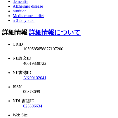
dementia
Alzheimer disease
nutrition
Mediterranean diet
n‐3 fatty acid
詳細情報
詳細情報について
CRID
1050585658877107200
NII論文ID
40019338722
NII書誌ID
AN00102041
ISSN
00373699
NDL書誌ID
023806634
Web Site