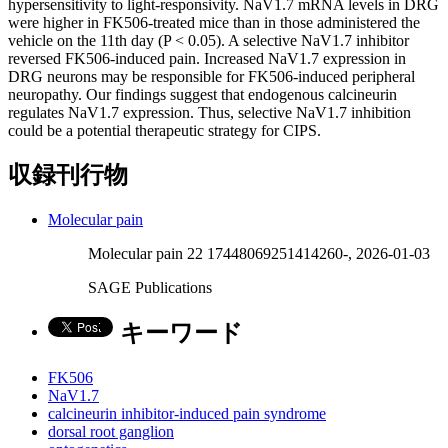
hypersensitivity to light-responsivity. NaV1.7 mRNA levels in DRG
were higher in FK506-treated mice than in those administered the
vehicle on the 11th day (P < 0.05). A selective NaV1.7 inhibitor
reversed FK506-induced pain. Increased NaV1.7 expression in
DRG neurons may be responsible for FK506-induced peripheral
neuropathy. Our findings suggest that endogenous calcineurin
regulates NaV1.7 expression. Thus, selective NaV1.7 inhibition
could be a potential therapeutic strategy for CIPS.
収録刊行物
Molecular pain
Molecular pain 22 17448069251414260-, 2026-01-03
SAGE Publications
キーワード
FK506
NaV1.7
calcineurin inhibitor-induced pain syndrome
dorsal root ganglion