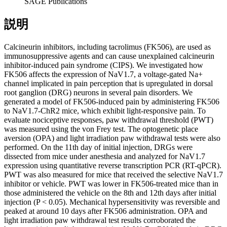
SAGE Publications
説明
Calcineurin inhibitors, including tacrolimus (FK506), are used as
immunosuppressive agents and can cause unexplained calcineurin
inhibitor-induced pain syndrome (CIPS). We investigated how
FK506 affects the expression of NaV1.7, a voltage-gated Na+
channel implicated in pain perception that is upregulated in dorsal
root ganglion (DRG) neurons in several pain disorders. We
generated a model of FK506-induced pain by administering FK506
to NaV1.7-ChR2 mice, which exhibit light-responsive pain. To
evaluate nociceptive responses, paw withdrawal threshold (PWT)
was measured using the von Frey test. The optogenetic place
aversion (OPA) and light irradiation paw withdrawal tests were also
performed. On the 11th day of initial injection, DRGs were
dissected from mice under anesthesia and analyzed for NaV1.7
expression using quantitative reverse transcription PCR (RT-qPCR).
PWT was also measured for mice that received the selective NaV1.7
inhibitor or vehicle. PWT was lower in FK506-treated mice than in
those administered the vehicle on the 8th and 12th days after initial
injection (P < 0.05). Mechanical hypersensitivity was reversible and
peaked at around 10 days after FK506 administration. OPA and
light irradiation paw withdrawal test results corroborated the