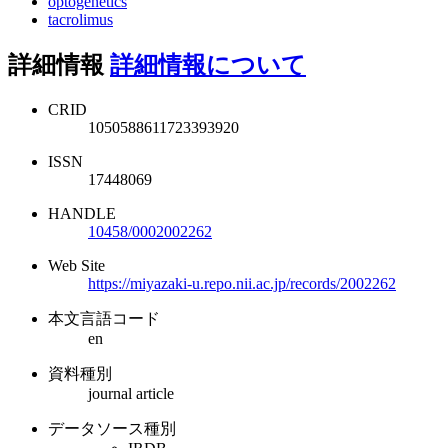
optogenetics
tacrolimus
詳細情報
詳細情報について
CRID
1050588611723393920
ISSN
17448069
HANDLE
10458/0002002262
Web Site
https://miyazaki-u.repo.nii.ac.jp/records/2002262
本文言語コード
en
資料種別
journal article
データソース種別