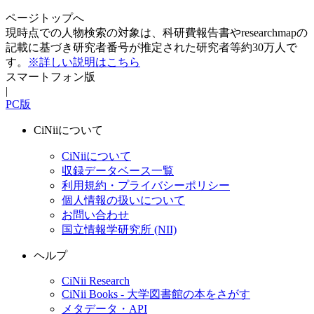
ページトップへ
現時点での人物検索の対象は、科研費報告書やresearchmapの
記載に基づき研究者番号が推定された研究者等約30万人で
す。
※詳しい説明はこちら
スマートフォン版
|
PC版
CiNiiについて
CiNiiについて
収録データベース一覧
利用規約・プライバシーポリシー
個人情報の扱いについて
お問い合わせ
国立情報学研究所 (NII)
ヘルプ
CiNii Research
CiNii Books - 大学図書館の本をさがす
メタデータ・API