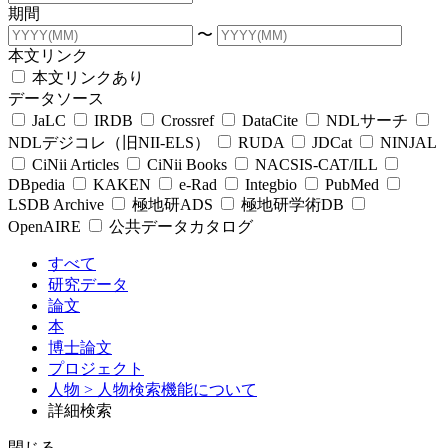
期間
〜
本文リンク
本文リンクあり
データソース
JaLC
IRDB
Crossref
DataCite
NDLサーチ
NDLデジコレ（旧NII-ELS）
RUDA
JDCat
NINJAL
CiNii Articles
CiNii Books
NACSIS-CAT/ILL
DBpedia
KAKEN
e-Rad
Integbio
PubMed
LSDB Archive
極地研ADS
極地研学術DB
OpenAIRE
公共データカタログ
すべて
研究データ
論文
本
博士論文
プロジェクト
人物
> 人物検索機能について
詳細検索
閉じる