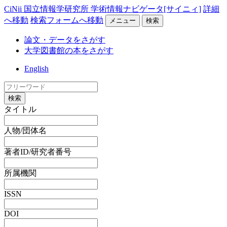
CiNii 国立情報学研究所 学術情報ナビゲータ[サイニィ]
詳細
へ移動
検索フォームへ移動
メニュー
検索
論文・データをさがす
大学図書館の本をさがす
English
検索
タイトル
人物/団体名
著者ID/研究者番号
所属機関
ISSN
DOI