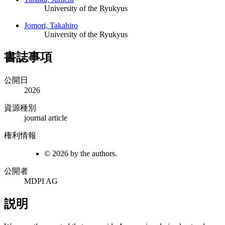
University of the Ryukyus
Jomori, Takahiro
University of the Ryukyus
書誌事項
公開日
2026
資源種別
journal article
権利情報
© 2026 by the authors.
公開者
MDPI AG
説明