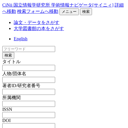
CiNii 国立情報学研究所 学術情報ナビゲータ[サイニィ]
詳細
へ移動
検索フォームへ移動
メニュー
検索
論文・データをさがす
大学図書館の本をさがす
English
検索
タイトル
人物/団体名
著者ID/研究者番号
所属機関
ISSN
DOI