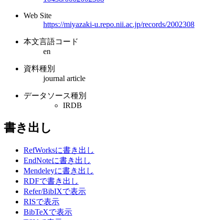
Web Site
https://miyazaki-u.repo.nii.ac.jp/records/2002308
本文言語コード
en
資料種別
journal article
データソース種別
IRDB
書き出し
RefWorksに書き出し
EndNoteに書き出し
Mendeleyに書き出し
RDFで書き出し
Refer/BibIXで表示
RISで表示
BibTeXで表示