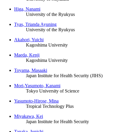
Higa, Nanami
University of the Ryukyus
Tyas, Trianda Ayuning
University of the Ryukyus
Akahori, Yuichi
Kagoshima University
Maeda, Kenji
Kagoshima University
Toyama, Masaaki
Japan Institute for Health Security (JIHS)
Mori-Yasumoto, Kanami
Tokyo University of Science
Yasumoto-Hirose, Mina
Tropical Technology Plus
Miyakawa, Kei
Japan Institute for Health Security
Tanaka, Junichi