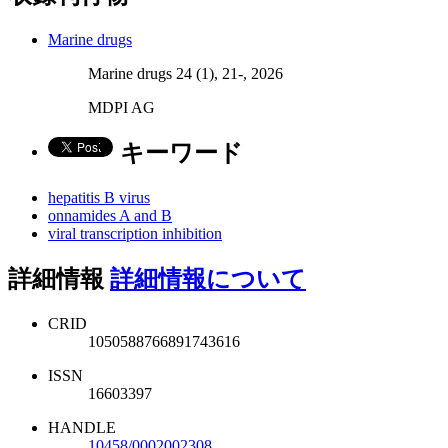
Marine drugs
Marine drugs 24 (1), 21-, 2026
MDPI AG
キーワード
hepatitis B virus
onnamides A and B
viral transcription inhibition
詳細情報
詳細情報について
CRID
1050588766891743616
ISSN
16603397
HANDLE
10458/0002002308