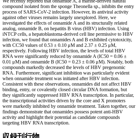
We recently reported that onnamide A, a marine-derived natural
compound isolated from the sponge Theonella sp., inhibits the entry
process of SARS-CoV-2 infection. However, its antiviral activity
against other viruses remains largely unexplored. Here, we
investigated the effects of onnamide A and its structurally related
analog, onnamide B, on hepatitis B virus (HBV) infection. Using
iNTCP cells, a hepatoblastoma-derived cell line permissive to HBV
infection, we found that onnamides A and B exhibited cytotoxicity,
with CC50 values of 0.53 ± 0.10 μM and 2.37 ± 0.25 μM,
respectively. Following HBV infection, the levels of total HBV
RNA were significantly reduced by onnamide A (IC50 = 0.06 ±
0.01 μM) and onnamide B (IC50 = 0.23 ± 0.06 μM). Notably, both
compounds markedly decreased the levels of HBV pregenomic
RNA. Furthermore, significant inhibition was particularly evident
when onnamide treatment was initiated after HBV infection.
Consistent with these observations, onnamides did not affect HBV
binding, entry, or covalently closed circular DNA formation, but
they significantly suppressed HBV RNA transcription. In particular,
the transcriptional activities driven by the core and X promoters
were markedly inhibited by onnamide treatment. Taken together, our
findings demonstrate that onnamides possess potent anti-HBV
activity and highlight their potential as candidate compounds
targeting HBV RNA transcription.
収録刊行物