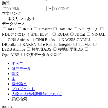
期間
〜
本文リンク
本文リンクあり
データソース
JaLC
IRDB
Crossref
DataCite
NDLサーチ
NDLデジコレ（旧NII-ELS）
RUDA
JDCat
NINJAL
CiNii Articles
CiNii Books
NACSIS-CAT/ILL
DBpedia
KAKEN
e-Rad
Integbio
PubMed
LSDB Archive
極地研ADS
極地研学術DB
OpenAIRE
公共データカタログ
すべて
研究データ
論文
本
博士論文
プロジェクト
人物
> 人物検索機能について
詳細検索
閉じる