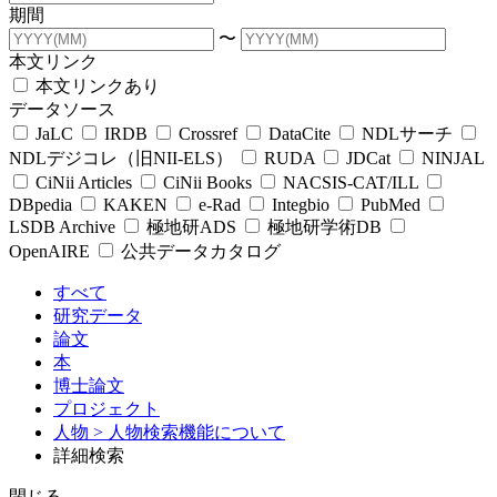
期間
〜
本文リンク
本文リンクあり
データソース
JaLC
IRDB
Crossref
DataCite
NDLサーチ
NDLデジコレ（旧NII-ELS）
RUDA
JDCat
NINJAL
CiNii Articles
CiNii Books
NACSIS-CAT/ILL
DBpedia
KAKEN
e-Rad
Integbio
PubMed
LSDB Archive
極地研ADS
極地研学術DB
OpenAIRE
公共データカタログ
すべて
研究データ
論文
本
博士論文
プロジェクト
人物
> 人物検索機能について
詳細検索
閉じる