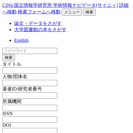
CiNii 国立情報学研究所 学術情報ナビゲータ[サイニィ]
詳細
へ移動
検索フォームへ移動
メニュー
検索
論文・データをさがす
大学図書館の本をさがす
English
検索
タイトル
人物/団体名
著者ID/研究者番号
所属機関
ISSN
DOI