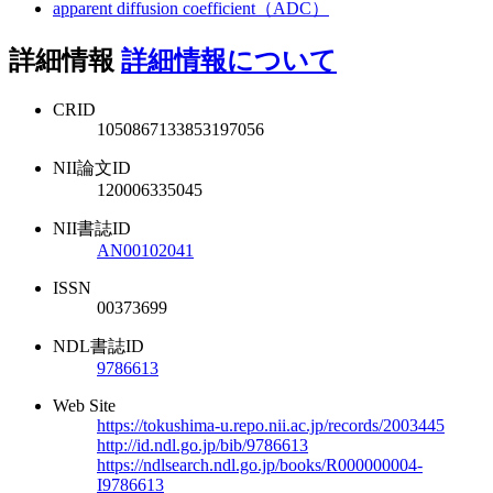
apparent diffusion coefficient（ADC）
詳細情報
詳細情報について
CRID
1050867133853197056
NII論文ID
120006335045
NII書誌ID
AN00102041
ISSN
00373699
NDL書誌ID
9786613
Web Site
https://tokushima-u.repo.nii.ac.jp/records/2003445
http://id.ndl.go.jp/bib/9786613
https://ndlsearch.ndl.go.jp/books/R000000004-
I9786613