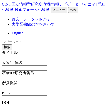
CiNii 国立情報学研究所 学術情報ナビゲータ[サイニィ]
詳細
へ移動
検索フォームへ移動
メニュー
検索
論文・データをさがす
大学図書館の本をさがす
English
検索
タイトル
人物/団体名
著者ID/研究者番号
所属機関
ISSN
DOI