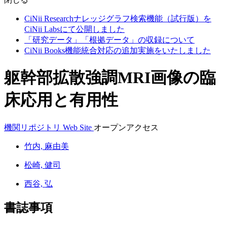
CiNii Researchナレッジグラフ検索機能（試行版）を
CiNii Labsにて公開しました
「研究データ」「根拠データ」の収録について
CiNii Books機能統合対応の追加実施をいたしました
躯幹部拡散強調MRI画像の臨
床応用と有用性
機関リポジトリ
Web Site
オープンアクセス
竹内, 麻由美
松崎, 健司
西谷, 弘
書誌事項