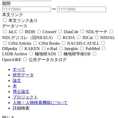
期間
〜
本文リンク
本文リンクあり
データソース
JaLC
IRDB
Crossref
DataCite
NDLサーチ
NDLデジコレ（旧NII-ELS）
RUDA
JDCat
NINJAL
CiNii Articles
CiNii Books
NACSIS-CAT/ILL
DBpedia
KAKEN
e-Rad
Integbio
PubMed
LSDB Archive
極地研ADS
極地研学術DB
OpenAIRE
公共データカタログ
すべて
研究データ
論文
本
博士論文
プロジェクト
人物
> 人物検索機能について
詳細検索
閉じる