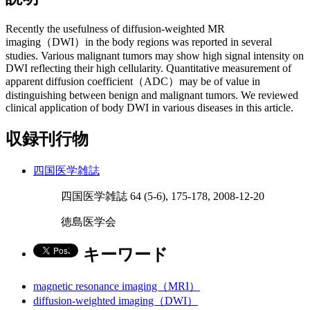
Recently the usefulness of diffusion-weighted MR
imaging（DWI）in the body regions was reported in several
studies. Various malignant tumors may show high signal intensity on
DWI reflecting their high cellularity. Quantitative measurement of
apparent diffusion coefficient（ADC）may be of value in
distinguishing between benign and malignant tumors. We reviewed
clinical application of body DWI in various diseases in this article.
収録刊行物
四国医学雑誌
四国医学雑誌 64 (5-6), 175-178, 2008-12-20
徳島医学会
キーワード
magnetic resonance imaging（MRI）
diffusion-weighted imaging（DWI）