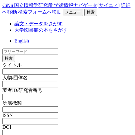
CiNii 国立情報学研究所 学術情報ナビゲータ[サイニィ]
詳細
へ移動
検索フォームへ移動
メニュー
検索
論文・データをさがす
大学図書館の本をさがす
English
検索
タイトル
人物/団体名
著者ID/研究者番号
所属機関
ISSN
DOI