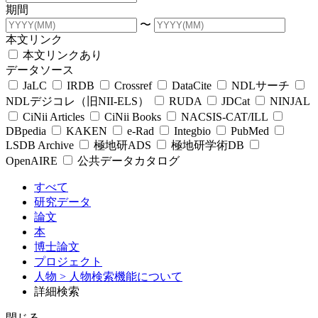
期間
〜
本文リンク
本文リンクあり
データソース
JaLC
IRDB
Crossref
DataCite
NDLサーチ
NDLデジコレ（旧NII-ELS）
RUDA
JDCat
NINJAL
CiNii Articles
CiNii Books
NACSIS-CAT/ILL
DBpedia
KAKEN
e-Rad
Integbio
PubMed
LSDB Archive
極地研ADS
極地研学術DB
OpenAIRE
公共データカタログ
すべて
研究データ
論文
本
博士論文
プロジェクト
人物
> 人物検索機能について
詳細検索
閉じる