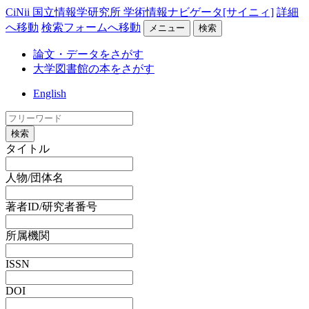
CiNii 国立情報学研究所 学術情報ナビゲータ[サイニィ]
詳細
へ移動
検索フォームへ移動
メニュー
検索
論文・データをさがす
大学図書館の本をさがす
English
検索
タイトル
人物/団体名
著者ID/研究者番号
所属機関
ISSN
DOI