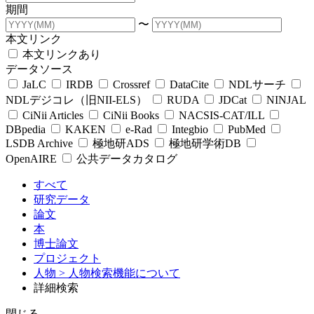
期間
〜
本文リンク
本文リンクあり
データソース
JaLC
IRDB
Crossref
DataCite
NDLサーチ
NDLデジコレ（旧NII-ELS）
RUDA
JDCat
NINJAL
CiNii Articles
CiNii Books
NACSIS-CAT/ILL
DBpedia
KAKEN
e-Rad
Integbio
PubMed
LSDB Archive
極地研ADS
極地研学術DB
OpenAIRE
公共データカタログ
すべて
研究データ
論文
本
博士論文
プロジェクト
人物
> 人物検索機能について
詳細検索
閉じる