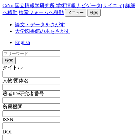
CiNii 国立情報学研究所 学術情報ナビゲータ[サイニィ]
詳細
へ移動
検索フォームへ移動
メニュー
検索
論文・データをさがす
大学図書館の本をさがす
English
検索
タイトル
人物/団体名
著者ID/研究者番号
所属機関
ISSN
DOI