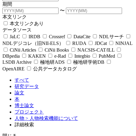
期間
〜
本文リンク
本文リンクあり
データソース
JaLC
IRDB
Crossref
DataCite
NDLサーチ
NDLデジコレ（旧NII-ELS）
RUDA
JDCat
NINJAL
CiNii Articles
CiNii Books
NACSIS-CAT/ILL
DBpedia
KAKEN
e-Rad
Integbio
PubMed
LSDB Archive
極地研ADS
極地研学術DB
OpenAIRE
公共データカタログ
すべて
研究データ
論文
本
博士論文
プロジェクト
人物
> 人物検索機能について
詳細検索
閉じる