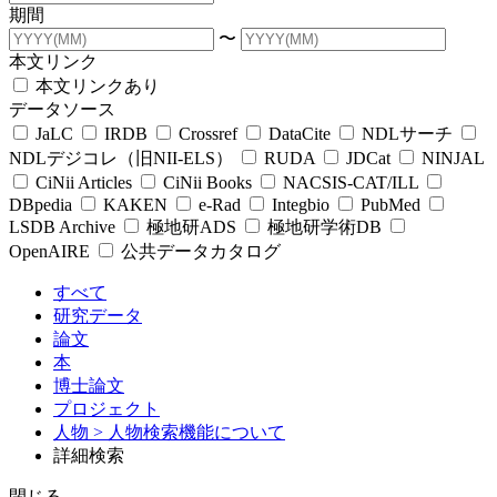
期間
〜
本文リンク
本文リンクあり
データソース
JaLC
IRDB
Crossref
DataCite
NDLサーチ
NDLデジコレ（旧NII-ELS）
RUDA
JDCat
NINJAL
CiNii Articles
CiNii Books
NACSIS-CAT/ILL
DBpedia
KAKEN
e-Rad
Integbio
PubMed
LSDB Archive
極地研ADS
極地研学術DB
OpenAIRE
公共データカタログ
すべて
研究データ
論文
本
博士論文
プロジェクト
人物
> 人物検索機能について
詳細検索
閉じる