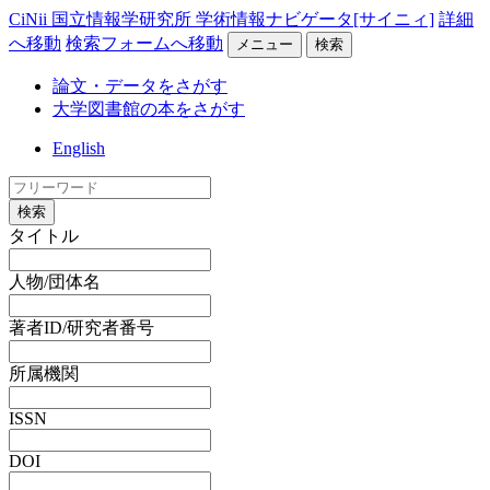
CiNii 国立情報学研究所 学術情報ナビゲータ[サイニィ]
詳細
へ移動
検索フォームへ移動
メニュー
検索
論文・データをさがす
大学図書館の本をさがす
English
検索
タイトル
人物/団体名
著者ID/研究者番号
所属機関
ISSN
DOI