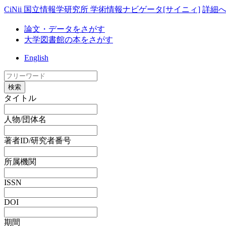
CiNii 国立情報学研究所 学術情報ナビゲータ[サイニィ]
詳細
論文・データをさがす
大学図書館の本をさがす
English
検索
タイトル
人物/団体名
著者ID/研究者番号
所属機関
ISSN
DOI
期間