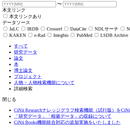
〜
本文リンク
本文リンクあり
データソース
JaLC
IRDB
Crossref
DataCite
NDLサーチ
N
KAKEN
e-Rad
Integbio
PubMed
LSDB Archive
すべて
研究データ
論文
本
博士論文
プロジェクト
人物
> 人物検索機能について
詳細検索
閉じる
CiNii Researchナレッジグラフ検索機能（試行版）をCiN
「研究データ」「根拠データ」の収録について
CiNii Books機能統合対応の追加実施をいたしました