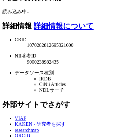
読み込み中...
詳細情報
詳細情報について
CRID
1070282812695321600
NII著者ID
9000238982435
データソース種別
IRDB
CiNii Articles
NDLサーチ
外部サイトでさがす
VIAF
KAKEN - 研究者を探す
researchmap
ORCID