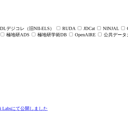
DLデジコレ（旧NII-ELS）
RUDA
JDCat
NINJAL
C
極地研ADS
極地研学術DB
OpenAIRE
公共データ
ii Labsにて公開しました