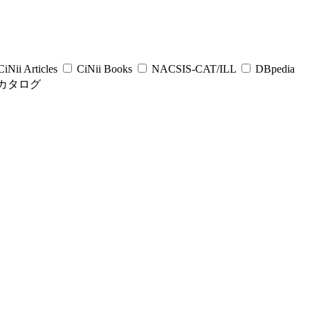
iNii Articles
CiNii Books
NACSIS-CAT/ILL
DBpedia
カタログ