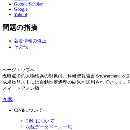
Google Scholar
Google
Yahoo!
問題の指摘
著者情報の修正
その他
ページトップへ
現時点での人物検索の対象は、科研費報告書やresearchma
成果物リストには自動推定処理の結果が適用されています。
スマートフォン版
|
PC版
CiNiiについて
CiNiiについて
収録データベース一覧