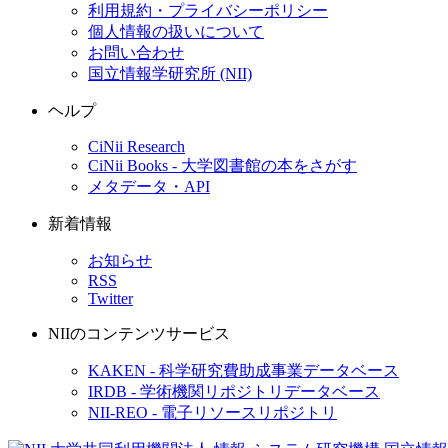
利用規約・プライバシーポリシー
個人情報の扱いについて
お問い合わせ
国立情報学研究所 (NII)
ヘルプ
CiNii Research
CiNii Books - 大学図書館の本をさがす
メタデータ・API
新着情報
お知らせ
RSS
Twitter
NIIのコンテンツサービス
KAKEN - 科学研究費助成事業データベース
IRDB - 学術機関リポジトリデータベース
NII-REO - 電子リソースリポジトリ