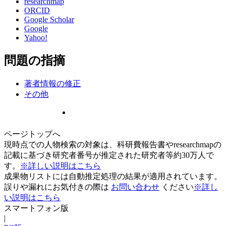
researchmap
ORCID
Google Scholar
Google
Yahoo!
問題の指摘
著者情報の修正
その他
ページトップへ
現時点での人物検索の対象は、科研費報告書やresearchmapの
記載に基づき研究者番号が推定された研究者等約30万人で
す。
※詳しい説明はこちら
成果物リストには自動推定処理の結果が適用されています。
誤りや漏れにお気付きの際は
お問い合わせ
ください
※詳し
い説明はこちら
スマートフォン版
|