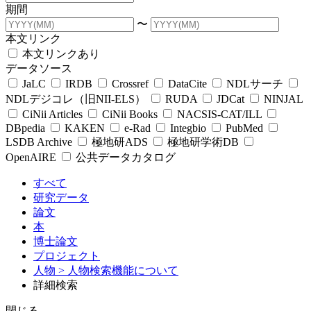
期間
〜
本文リンク
本文リンクあり
データソース
JaLC
IRDB
Crossref
DataCite
NDLサーチ
NDLデジコレ（旧NII-ELS）
RUDA
JDCat
NINJAL
CiNii Articles
CiNii Books
NACSIS-CAT/ILL
DBpedia
KAKEN
e-Rad
Integbio
PubMed
LSDB Archive
極地研ADS
極地研学術DB
OpenAIRE
公共データカタログ
すべて
研究データ
論文
本
博士論文
プロジェクト
人物
> 人物検索機能について
詳細検索
閉じる