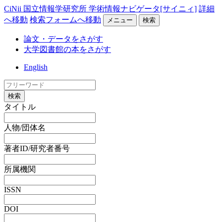
CiNii 国立情報学研究所 学術情報ナビゲータ[サイニィ]
詳細
へ移動
検索フォームへ移動
メニュー
検索
論文・データをさがす
大学図書館の本をさがす
English
検索
タイトル
人物/団体名
著者ID/研究者番号
所属機関
ISSN
DOI