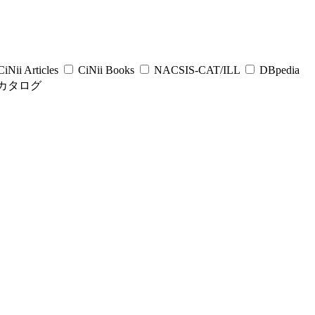
iNii Articles
CiNii Books
NACSIS-CAT/ILL
DBpedia
カタログ