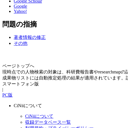
Google Scholar
Google
Yahoo!
問題の指摘
著者情報の修正
その他
ページトップへ
現時点での人物検索の対象は、科研費報告書やresearchma
成果物リストには自動推定処理の結果が適用されています。
スマートフォン版
|
PC版
CiNiiについて
CiNiiについて
収録データベース一覧