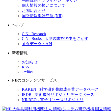
利用規約・プライバシーポリシー
個人情報の扱いについて
お問い合わせ
国立情報学研究所 (NII)
ヘルプ
CiNii Research
CiNii Books - 大学図書館の本をさがす
メタデータ・API
新着情報
お知らせ
RSS
Twitter
NIIのコンテンツサービス
KAKEN - 科学研究費助成事業データベース
IRDB - 学術機関リポジトリデータベース
NII-REO - 電子リソースリポジトリ