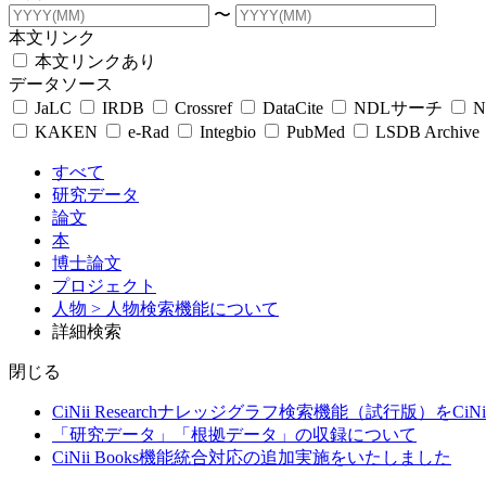
〜
本文リンク
本文リンクあり
データソース
JaLC
IRDB
Crossref
DataCite
NDLサーチ
N
KAKEN
e-Rad
Integbio
PubMed
LSDB Archive
すべて
研究データ
論文
本
博士論文
プロジェクト
人物
> 人物検索機能について
詳細検索
閉じる
CiNii Researchナレッジグラフ検索機能（試行版）をCiN
「研究データ」「根拠データ」の収録について
CiNii Books機能統合対応の追加実施をいたしました