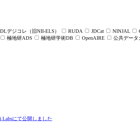
DLデジコレ（旧NII-ELS）
RUDA
JDCat
NINJAL
C
極地研ADS
極地研学術DB
OpenAIRE
公共データ
ii Labsにて公開しました