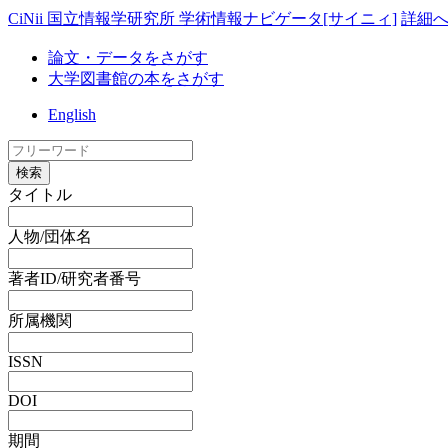
CiNii 国立情報学研究所 学術情報ナビゲータ[サイニィ]
詳細
論文・データをさがす
大学図書館の本をさがす
English
検索
タイトル
人物/団体名
著者ID/研究者番号
所属機関
ISSN
DOI
期間