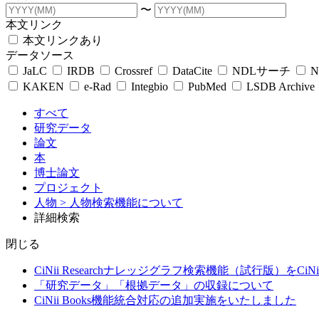
〜
本文リンク
本文リンクあり
データソース
JaLC
IRDB
Crossref
DataCite
NDLサーチ
N
KAKEN
e-Rad
Integbio
PubMed
LSDB Archive
すべて
研究データ
論文
本
博士論文
プロジェクト
人物
> 人物検索機能について
詳細検索
閉じる
CiNii Researchナレッジグラフ検索機能（試行版）をCiN
「研究データ」「根拠データ」の収録について
CiNii Books機能統合対応の追加実施をいたしました