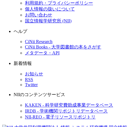
利用規約・プライバシーポリシー
個人情報の扱いについて
お問い合わせ
国立情報学研究所 (NII)
ヘルプ
CiNii Research
CiNii Books - 大学図書館の本をさがす
メタデータ・API
新着情報
お知らせ
RSS
Twitter
NIIのコンテンツサービス
KAKEN - 科学研究費助成事業データベース
IRDB - 学術機関リポジトリデータベース
NII-REO - 電子リソースリポジトリ