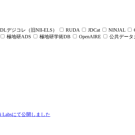
DLデジコレ（旧NII-ELS）
RUDA
JDCat
NINJAL
C
極地研ADS
極地研学術DB
OpenAIRE
公共データ
ii Labsにて公開しました