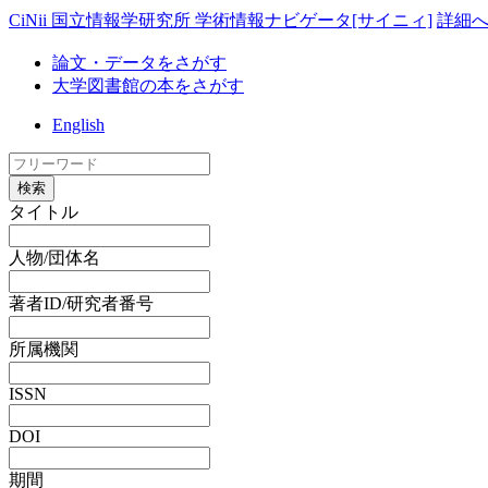
CiNii 国立情報学研究所 学術情報ナビゲータ[サイニィ]
詳細
論文・データをさがす
大学図書館の本をさがす
English
検索
タイトル
人物/団体名
著者ID/研究者番号
所属機関
ISSN
DOI
期間