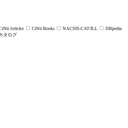
iNii Articles
CiNii Books
NACSIS-CAT/ILL
DBpedia
カタログ