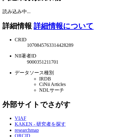
読み込み中...
詳細情報
詳細情報について
CRID
1070845763314428289
NII著者ID
9000351211701
データソース種別
IRDB
CiNii Articles
NDLサーチ
外部サイトでさがす
VIAF
KAKEN - 研究者を探す
researchmap
ORCID