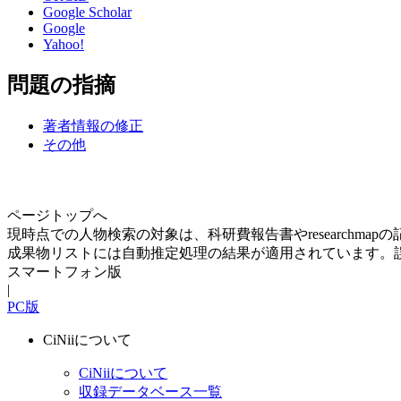
Google Scholar
Google
Yahoo!
問題の指摘
著者情報の修正
その他
ページトップへ
現時点での人物検索の対象は、科研費報告書やresearchma
成果物リストには自動推定処理の結果が適用されています。
スマートフォン版
|
PC版
CiNiiについて
CiNiiについて
収録データベース一覧