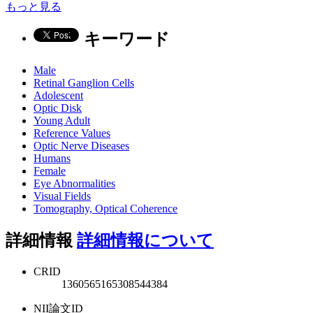
もっと見る
キーワード
Male
Retinal Ganglion Cells
Adolescent
Optic Disk
Young Adult
Reference Values
Optic Nerve Diseases
Humans
Female
Eye Abnormalities
Visual Fields
Tomography, Optical Coherence
詳細情報
詳細情報について
CRID
1360565165308544384
NII論文ID