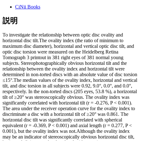
CiNii Books
説明
To investigate the relationship between optic disc ovality and
horizontal disc tilt.The ovality index (the ratio of minimum to
maximum disc diameter), horizontal and vertical optic disc tilt, and
optic disc torsion were measured on the Heidelberg Retina
Tomograph 3 printout in 381 right eyes of 381 normal young
subjects. Stereophotographically obvious horizontal tilt and the
relationship between the ovality index and horizontal tilt were
determined in non-torted discs with an absolute value of disc torsion
≤15°.The median values of the ovality index, horizontal and vertical
tilt, and disc torsion in all subjects were 0.92, 9.0°, 0.0°, and 0.0°,
respectively. In the non-torted discs (205 eyes, 53.8 %), a horizontal
tilt of ≥20° was stereoscopically obvious. The ovality index was
significantly correlated with horizontal tilt (r = -0.276, P < 0.001).
The area under the receiver operation curve for the ovality index to
discriminate a disc with a horizontal tilt of ≥20° was 0.861. The
horizontal disc tilt was significantly correlated with spherical
equivalent (r = -0.369, P < 0.001) and axial length (r = 0.277, P <
0.001), but the ovality index was not.Although the ovality index
may be an indicator of stereoscopically obvious horizontal disc tilt,