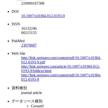
210000167308
DOI
10.1007/s10384-012-0193-9
ISSN
16132246
00215155
PubMed
23070687
Web Site
http://link.springer.com/content/pdf/10.1007/s10384-
012-0193-9.pdf
http://link.springer.com/article/10.1007/s10384-012-
0193-9/fulltext.html
http://link.springer.com/content/pdf/10.1007/s10384-
012-0193-9
資料種別
journal article
データソース種別
Crossref