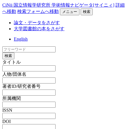
CiNii 国立情報学研究所 学術情報ナビゲータ[サイニィ]
詳細
へ移動
検索フォームへ移動
メニュー
検索
論文・データをさがす
大学図書館の本をさがす
English
検索
タイトル
人物/団体名
著者ID/研究者番号
所属機関
ISSN
DOI