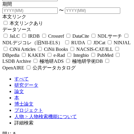
期間
〜
本文リンク
本文リンクあり
データソース
JaLC
IRDB
Crossref
DataCite
NDLサーチ
NDLデジコレ（旧NII-ELS）
RUDA
JDCat
NINJAL
CiNii Articles
CiNii Books
NACSIS-CAT/ILL
DBpedia
KAKEN
e-Rad
Integbio
PubMed
LSDB Archive
極地研ADS
極地研学術DB
OpenAIRE
公共データカタログ
すべて
研究データ
論文
本
博士論文
プロジェクト
人物
> 人物検索機能について
詳細検索
閉じる