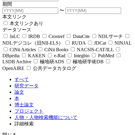
期間
〜
本文リンク
本文リンクあり
データソース
JaLC
IRDB
Crossref
DataCite
NDLサーチ
NDLデジコレ（旧NII-ELS）
RUDA
JDCat
NINJAL
CiNii Articles
CiNii Books
NACSIS-CAT/ILL
DBpedia
KAKEN
e-Rad
Integbio
PubMed
LSDB Archive
極地研ADS
極地研学術DB
OpenAIRE
公共データカタログ
すべて
研究データ
論文
本
博士論文
プロジェクト
人物
> 人物検索機能について
詳細検索
閉じる