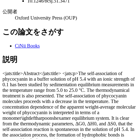
10.1246/bcsj.51.3471
公開者
Oxford University Press (OUP)
この論文をさがす
CiNii Books
説明
<jats:title>Abstract</jats:title> <jats:p>The self-association of
phycocyanin in a buffer solution of pH 5.4 with an ionic strength of
0.1 has been studied by sedimentation equilibrium measurements in
the temperature range from 5.0 to 25.0 °C. The thermodynamical
treatment is also presented. The self-association of phycocyanin
molecules proceeds with a decrease in the temperature. The
concentration dependence of the apparent weight-average molecular
weight of phycocyanin is interpreted in terms of a
monomer\ightleftharpoonshexamer equilibrium system. It is clear
from the thermodynamic parameters, ΔG0, ΔH0, and ΔS0, that the
self-association reaction is spontaneous in the solution of pH 5.4. In
the association process, the formation of hydrophobic bonds is