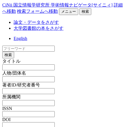
CiNii 国立情報学研究所 学術情報ナビゲータ[サイニィ]
詳細
へ移動
検索フォームへ移動
メニュー
検索
論文・データをさがす
大学図書館の本をさがす
English
検索
タイトル
人物/団体名
著者ID/研究者番号
所属機関
ISSN
DOI