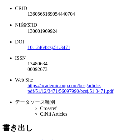
CRID
1360565169054440704
NII論文ID
130001969924
DOI
10.1246/bcsj.51.3471
ISSN
13480634
00092673
Web Site
https://academic.oup.com/bcsj/article-
pdf/51/12/3471/56097990/bcsj.51.3471.pdf
データソース種別
Crossref
CiNii Articles
書き出し