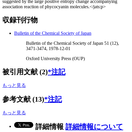
suggested by the large positive entropy change accompanying
association reaction of phycocyanin molecules.</jats:p>
収録刊行物
Bulletin of the Chemical Society of Japan
Bulletin of the Chemical Society of Japan 51 (12),
3471-3474, 1978-12-01
Oxford University Press (OUP)
被引用文献 (2)
*注記
もっと見る
参考文献 (13)
*注記
もっと見る
詳細情報
詳細情報について