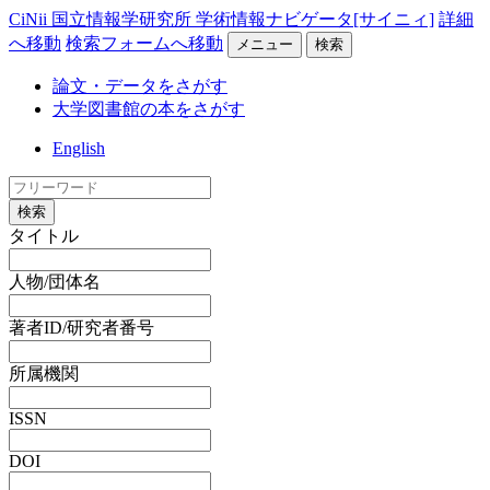
CiNii 国立情報学研究所 学術情報ナビゲータ[サイニィ]
詳細
へ移動
検索フォームへ移動
メニュー
検索
論文・データをさがす
大学図書館の本をさがす
English
検索
タイトル
人物/団体名
著者ID/研究者番号
所属機関
ISSN
DOI