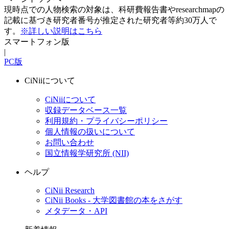
現時点での人物検索の対象は、科研費報告書やresearchmapの
記載に基づき研究者番号が推定された研究者等約30万人で
す。
※詳しい説明はこちら
スマートフォン版
|
PC版
CiNiiについて
CiNiiについて
収録データベース一覧
利用規約・プライバシーポリシー
個人情報の扱いについて
お問い合わせ
国立情報学研究所 (NII)
ヘルプ
CiNii Research
CiNii Books - 大学図書館の本をさがす
メタデータ・API