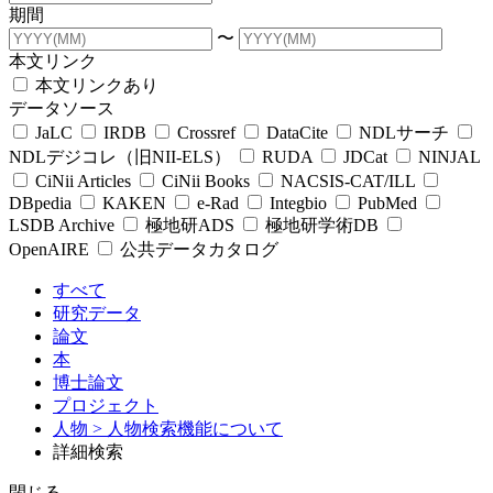
期間
〜
本文リンク
本文リンクあり
データソース
JaLC
IRDB
Crossref
DataCite
NDLサーチ
NDLデジコレ（旧NII-ELS）
RUDA
JDCat
NINJAL
CiNii Articles
CiNii Books
NACSIS-CAT/ILL
DBpedia
KAKEN
e-Rad
Integbio
PubMed
LSDB Archive
極地研ADS
極地研学術DB
OpenAIRE
公共データカタログ
すべて
研究データ
論文
本
博士論文
プロジェクト
人物
> 人物検索機能について
詳細検索
閉じる