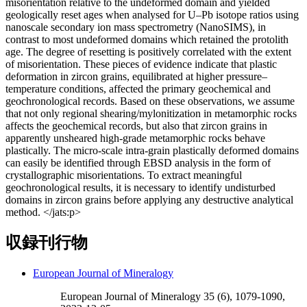
misorientation relative to the undeformed domain and yielded
geologically reset ages when analysed for U–Pb isotope ratios using
nanoscale secondary ion mass spectrometry (NanoSIMS), in
contrast to most undeformed domains which retained the protolith
age. The degree of resetting is positively correlated with the extent
of misorientation. These pieces of evidence indicate that plastic
deformation in zircon grains, equilibrated at higher pressure–
temperature conditions, affected the primary geochemical and
geochronological records. Based on these observations, we assume
that not only regional shearing/mylonitization in metamorphic rocks
affects the geochemical records, but also that zircon grains in
apparently unsheared high-grade metamorphic rocks behave
plastically. The micro-scale intra-grain plastically deformed domains
can easily be identified through EBSD analysis in the form of
crystallographic misorientations. To extract meaningful
geochronological results, it is necessary to identify undisturbed
domains in zircon grains before applying any destructive analytical
method. </jats:p>
収録刊行物
European Journal of Mineralogy
European Journal of Mineralogy 35 (6), 1079-1090,