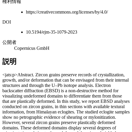
権利情報
https://creativecommons.org/licenses/by/4.0/
DOI
10.5194/ejm-35-1079-2023
公開者
Copernicus GmbH
説明
<jats:p>Abstract. Zircon grains preserve records of crystallization,
growth, and/or deformation that can be envisaged from their internal
structures and through the U–Pb isotope analysis. Electron
backscatter diffraction (EBSD) is a non-destructive method for
visualizing undeformed domains to differentiate them from those
that are plastically deformed. In this study, we report EBSD analyses
conducted on zircon grains, in thin sections with available textural
information, from Himalayan eclogites. The studied eclogite samples
show no petrographic evidence of shearing or mylonitization.
However, several zircon grains preserve plastically deformed
domains. These deformed domains display several degrees of